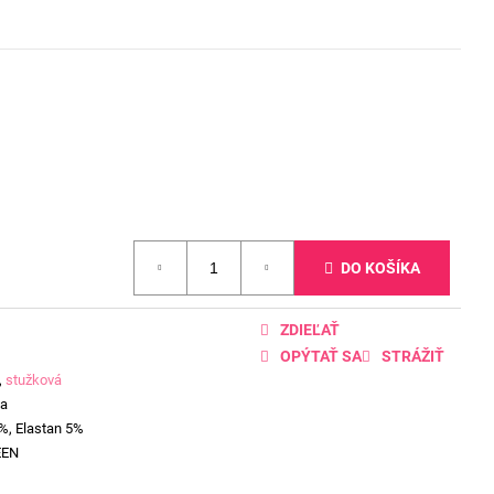
DO KOŠÍKA
ZDIEĽAŤ
OPÝTAŤ SA
STRÁŽIŤ
,
stužková
ia
%, Elastan 5%
EEN