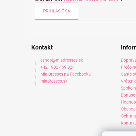
e
PRIHLÁSIŤ SA
Kontakt
Infor
eshop
@
miadresses.sk
Doprava
+421 902 469 024
Prečo n
Mia Dresses na Facebooku
Časté o
miadresses.sk
Vráteni
Spokojn
Bonuso
Hodnot
Obchod
Ochrana
Kontakt