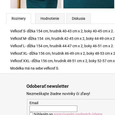
Rozmery
Hodnotenie
Diskusia
Veľkosť S- dĺžka 154 cm, hrudník 40-43 cm x 2, boky 40-45 cm x 2.
Veľkosť M- dĺžka 154 cm, hrudník 42-45 cm x 2, boky 44-49 cm x 2
Veľkosť L- dĺžka 154 cm, hrudník 44-47 cm x 2, boky 46-51 cm x 2.
Veľkosť XL- dĺžka 156 cm, hrudník 46-49 cm x 2, boky 48-53 cm x 2
Veľkosť XXL- dĺžka 156 cm, hrudník 48-51 cm x 2, boky 52-57 cm x
Modelka má na sebe veľkosť S.
Z
á
Odoberať newsletter
p
Nezmeškajte žiadne novinky či zľavy!
ä
t
Email
i
Súhlasím so
spracúvaním osobných údajov
.