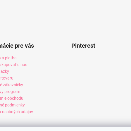
mácie pre vás
Pinterest
 a platba
akupovať u nás
tázky
e tovaru
é zákazníčky
vý program
enie obchodu
né podmienky
 osobných údajov