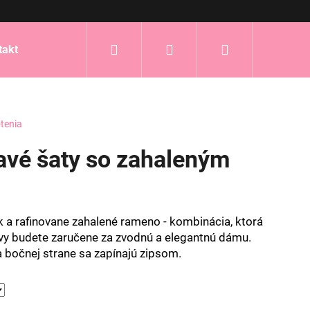
Hľadať
Prihlásenie
Nákupný
takt
košík
tenia
havé šaty so zahaleným
rok a rafinovane zahalené rameno - kombinácia, ktorá
vy budete zaručene za zvodnú a elegantnú dámu.
na bočnej strane sa zapínajú zipsom.