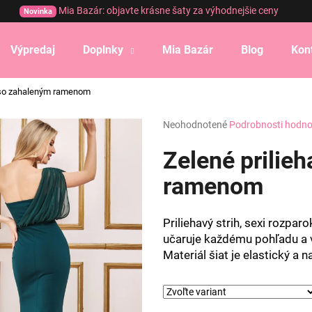
Mia Bazár: objavte krásne šaty za výhodnejšie ceny
Novinka
Výpredaj
Doplnky
Mia Bazár
Blog
Kon
Čo potrebujete nájsť?
y so zahaleným ramenom
Priemerné
Neohodnotené
Podrobnosti hodno
HĽADAŤ
hodnotenie
produktu
Zelené prilie
je
0,0
ramenom
Odporúčame
z
5
hviezdičiek.
Priliehavý strih, sexi rozpa
učaruje každému pohľadu a 
Materiál šiat je elastický a 