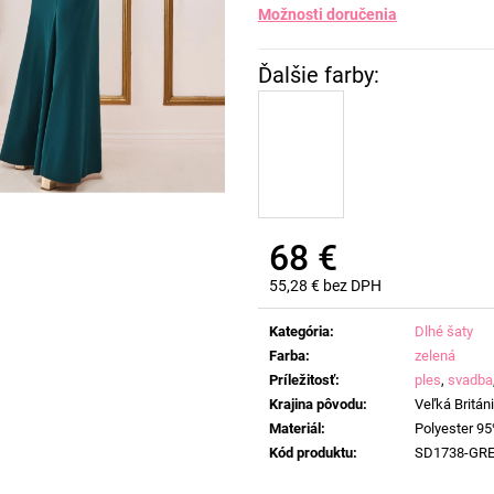
Možnosti doručenia
68 €
55,28 € bez DPH
Jednotková
cena:
Kategória
:
Dlhé šaty
Farba
:
zelená
Príležitosť
:
ples
,
svadba
Krajina pôvodu
:
Veľká Britán
Materiál
:
Polyester 95
Kód produktu
:
SD1738-GR