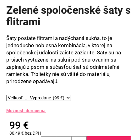
produktu
Zelené spoločenské šaty s
je
0,0
flitrami
z
5
hviezdičiek.
Šaty posiate flitrami a nadýchaná sukňa, to je
jednoducho noblesná kombinácia, v ktorej na
spoločenskej udalosti zaiste zažiarite. Šaty sú na
prsiach vystužené, na sukni pod šnurovaním sa
zapínajú zipsom a súčasťou šiat sú odnímateľné
ramienka. Trblietky nie sú všité do materiálu,
prirodzene opadávajú.
Možnosti doručenia
99 €
80,49 € bez DPH
Jednotková