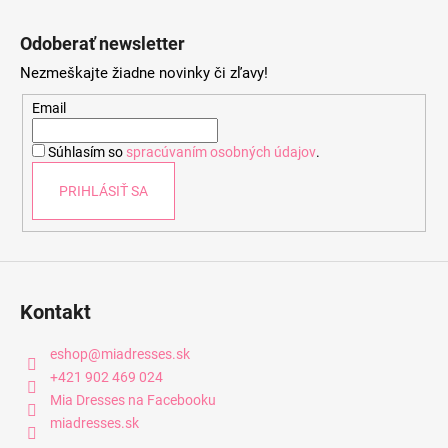
Z
á
Odoberať newsletter
p
Nezmeškajte žiadne novinky či zľavy!
ä
t
Email
i
Súhlasím so
spracúvaním osobných údajov
.
e
PRIHLÁSIŤ SA
Kontakt
eshop
@
miadresses.sk
+421 902 469 024
Mia Dresses na Facebooku
miadresses.sk