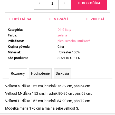
DO KOŠÍKA
cena:
OPÝTAŤ SA
STRÁŽIŤ
ZDIEĽAŤ
Kategória
:
Dlhé šaty
Farba
:
zelená
Príležitosť
:
ples
,
svadba
,
stužková
Krajina pôvodu
:
Čína
Materiál
:
Polyester 100%
Kód produktu
:
SD2110-GREEN
Rozmery
Hodnotenie
Diskusia
Veľkosť S- dĺžka 152 cm, hrudník 76-82 cm, pás 64 cm.
Veľkosť M- dĺžka 152 cm, hrudník 80-86 cm, pás 68 cm.
Veľkosť L- dĺžka 152 cm, hrudník 84-90 cm, pás 72 cm.
Modelka meria 170 cm a má na sebe veľkosť S.