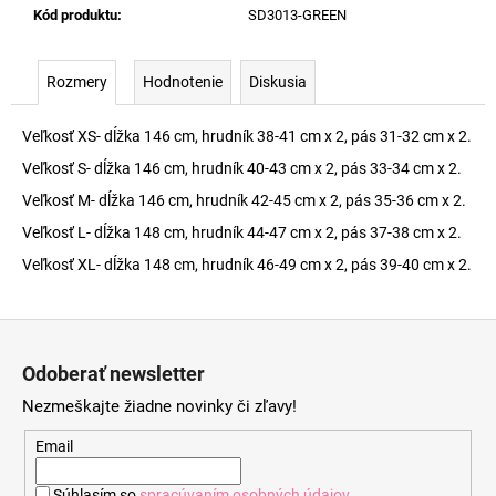
Kód produktu
:
SD3013-GREEN
Rozmery
Hodnotenie
Diskusia
Veľkosť XS- dĺžka 146 cm, hrudník 38-41 cm x 2, pás 31-32 cm x 2.
Veľkosť S- dĺžka 146 cm, hrudník 40-43 cm x 2, pás 33-34 cm x 2.
Veľkosť M- dĺžka 146 cm, hrudník 42-45 cm x 2, pás 35-36 cm x 2.
Veľkosť L- dĺžka 148 cm, hrudník 44-47 cm x 2, pás 37-38 cm x 2.
Veľkosť XL- dĺžka 148 cm, hrudník 46-49 cm x 2, pás 39-40 cm x 2.
Z
á
Odoberať newsletter
p
Nezmeškajte žiadne novinky či zľavy!
ä
t
Email
i
Súhlasím so
spracúvaním osobných údajov
.