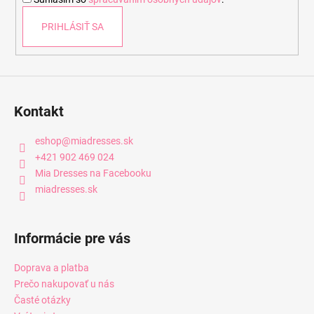
e
PRIHLÁSIŤ SA
Kontakt
eshop
@
miadresses.sk
+421 902 469 024
Mia Dresses na Facebooku
miadresses.sk
Informácie pre vás
Doprava a platba
Prečo nakupovať u nás
Časté otázky