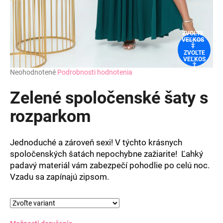
ZVOĽTE
VEĽKOS
Ť
ZVOĽTE
VEĽKOS
Ť
Priemerné
Neohodnotené
Podrobnosti hodnotenia
hodnotenie
produktu
Zelené spoločenské šaty s
je
0,0
rozparkom
z
5
hviezdičiek.
Jednoduché a zároveň sexi! V týchto krásnych
spoločenských šatách nepochybne zažiarite! Ľahký
padavý materiál vám zabezpečí pohodlie po celú noc.
Vzadu sa zapínajú zipsom.