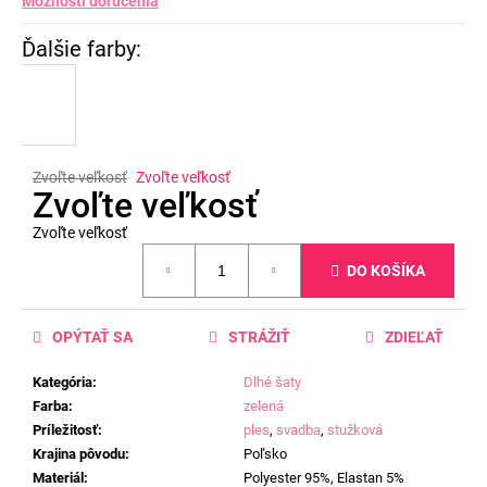
Možnosti doručenia
Zvoľte veľkosť
Zvoľte veľkosť
Zvoľte veľkosť
Zvoľte veľkosť
Jednotková
DO KOŠÍKA
cena:
OPÝTAŤ SA
STRÁŽIŤ
ZDIEĽAŤ
Kategória
:
Dlhé šaty
Farba
:
zelená
Príležitosť
:
ples
,
svadba
,
stužková
Krajina pôvodu
:
Poľsko
Materiál
:
Polyester 95%, Elastan 5%