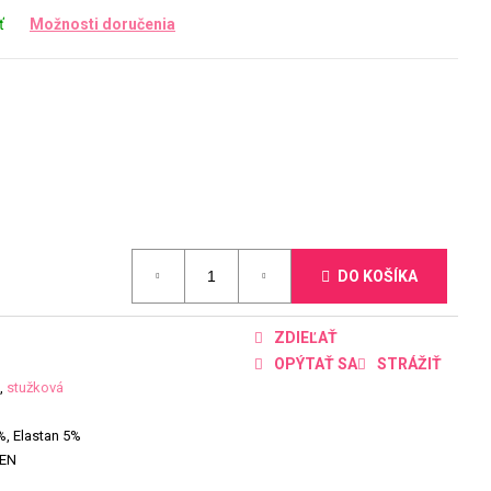
ť
Možnosti doručenia
DO KOŠÍKA
ZDIEĽAŤ
OPÝTAŤ SA
STRÁŽIŤ
,
stužková
%, Elastan 5%
EEN