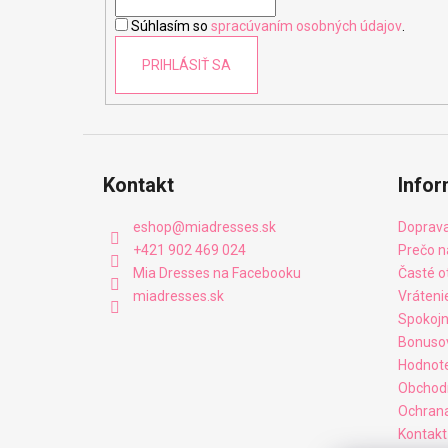
i
Súhlasím so
spracúvaním osobných údajov
.
e
PRIHLÁSIŤ SA
Kontakt
Infor
eshop
@
miadresses.sk
Doprava
+421 902 469 024
Prečo n
Mia Dresses na Facebooku
Časté o
miadresses.sk
Vráteni
Spokojn
Bonuso
Hodnot
Obchod
Ochrana
Kontakt