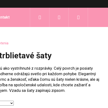
Hľadať
Prihlásenie
Nákupný
ntakt
košík
otenia
trblietavé šaty
ú ako vystrihnuté z rozprávky. Celý povrch je posiaty
nádherne odrážajú svetlo pri každom pohybe. Elegantný
c a ženskosť, vďaka čomu sú šaty nielen krásne, ale aj
oľba na spoločenské udalosti, kde chcete zažiariť a
jem. Vzadu sa šaty zapínajú zipsom.