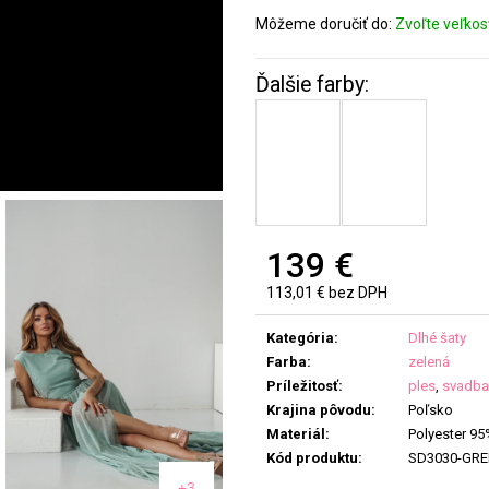
Môžeme doručiť do:
Zvoľte veľkos
139 €
113,01 € bez DPH
Jednotková
cena:
Kategória
:
Dlhé šaty
Farba
:
zelená
Príležitosť
:
ples
,
svadba
Krajina pôvodu
:
Poľsko
Materiál
:
Polyester 95
Kód produktu
:
SD3030-GR
+3