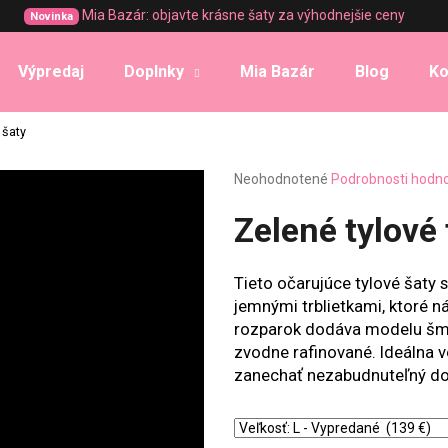
Mia Bazár: objavte krásne šaty za výhodnejšie ceny
Novinka
Výpredaj
Doplnky
Mia Bazár
Blog
Ko
Čo potrebujete nájsť?
 šaty
Priemerné
Neohodnotené
Podrobnosti hodn
HĽADAŤ
hodnotenie
produktu
Zelené tylové 
je
0,0
Odporúčame
z
Tieto očarujúce tylové šaty s
5
jemnými trblietkami, ktoré 
hviezdičiek.
rozparok dodáva modelu šmrn
zvodne rafinované. Ideálna v
zanechať nezabudnuteľný do