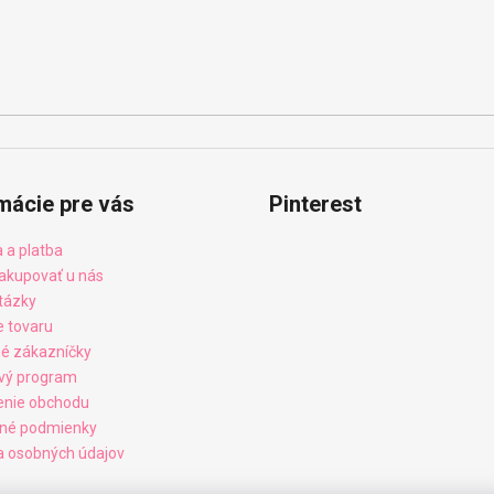
mácie pre vás
Pinterest
 a platba
akupovať u nás
tázky
e tovaru
é zákazníčky
vý program
enie obchodu
né podmienky
 osobných údajov