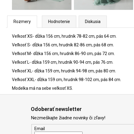
Rozmery
Hodnotenie
Diskusia
Veľkosť XS- dĺžka 156 cm, hrudník 78-82 cm, pás 64 cm.
Veľkosť S- dĺžka 156 cm, hrudník 82-86 cm, pás 68 cm.
Veľkosť M- dĺžka 156 cm, hrudník 86-90 cm, pás 72 cm.
Veľkosť L- dĺžka 159 cm, hrudník 90-94 cm, pás 76 cm.
Veľkosť XL- dĺžka 159 cm, hrudník 94-98 cm, pás 80 cm.
Veľkosť XXL- dĺžka 159 cm, hrudník 98-102 cm, pás 84 cm.
Modelka má na sebe veľkosť XS.
Z
á
Odoberať newsletter
p
Nezmeškajte žiadne novinky či zľavy!
ä
t
Email