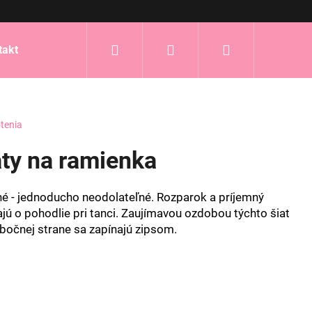
Hľadať
Prihlásenie
Nákupný
takt
košík
tenia
aty na ramienka
né - jednoducho neodolateľné. Rozparok a príjemný
ajú o pohodlie pri tanci. Zaujímavou ozdobou týchto šiat
 bočnej strane sa zapínajú zipsom.