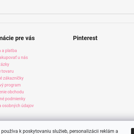
mácie pre vás
Pinterest
 a platba
akupovať u nás
tázky
e tovaru
é zákazníčky
vý program
enie obchodu
né podmienky
 osobných údajov
používa k poskytovaniu služieb, personalizácii reklám a