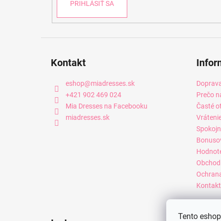
PRIHLÁSIŤ SA
Kontakt
Infor
eshop
@
miadresses.sk
Doprava
+421 902 469 024
Prečo n
Mia Dresses na Facebooku
Časté o
miadresses.sk
Vráteni
Spokojn
Bonuso
Hodnot
Obchod
Ochrana
Kontakt
Tento eshop 