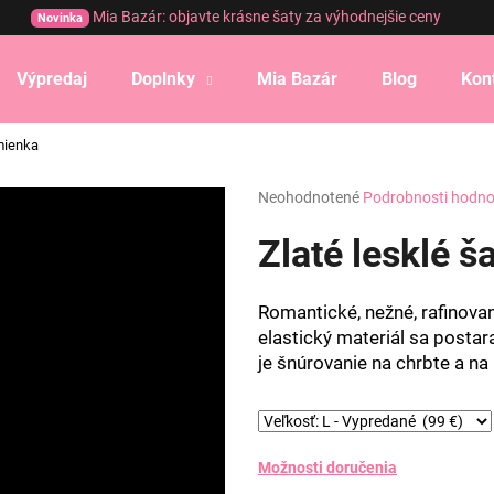
Mia Bazár: objavte krásne šaty za výhodnejšie ceny
Novinka
Výpredaj
Doplnky
Mia Bazár
Blog
Kon
Čo potrebujete nájsť?
amienka
Priemerné
Neohodnotené
Podrobnosti hodno
HĽADAŤ
hodnotenie
produktu
Zlaté lesklé š
je
0,0
Odporúčame
z
Romantické, nežné, rafinova
5
elastický materiál sa postar
hviezdičiek.
je šnúrovanie na chrbte a na
Možnosti doručenia