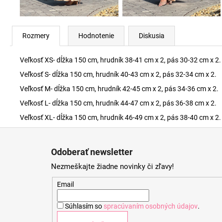
Rozmery
Hodnotenie
Diskusia
Veľkosť XS- dĺžka 150 cm, hrudník 38-41 cm x 2, pás 30-32 cm x 2.
Veľkosť S- dĺžka 150 cm, hrudník 40-43 cm x 2, pás 32-34 cm x 2.
Veľkosť M- dĺžka 150 cm, hrudník 42-45 cm x 2, pás 34-36 cm x 2.
Veľkosť L- dĺžka 150 cm, hrudník 44-47 cm x 2, pás 36-38 cm x 2.
Veľkosť XL- dĺžka 150 cm, hrudník 46-49 cm x 2, pás 38-40 cm x 2.
Z
á
Odoberať newsletter
p
Nezmeškajte žiadne novinky či zľavy!
ä
t
Email
i
Súhlasím so
spracúvaním osobných údajov
.
e