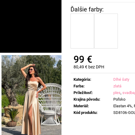
99 €
80,49 € bez DPH
Jednotková
cena:
Kategória
:
Dlhé šaty
Farba
:
zlatá
Príležitosť
:
ples
,
svadba
Krajina pôvodu
:
Poľsko
Materiál
:
Elastan 4%,
Kód produktu
:
SD8106-GO