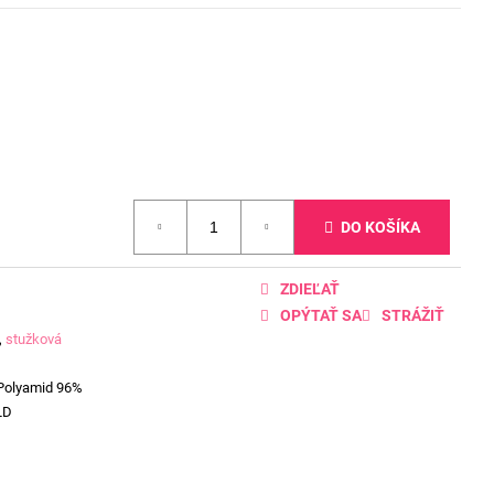
DO KOŠÍKA
ZDIEĽAŤ
OPÝTAŤ SA
STRÁŽIŤ
,
stužková
 Polyamid 96%
LD