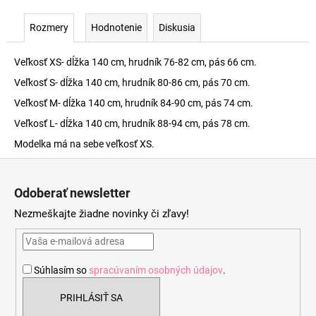
Rozmery
Hodnotenie
Diskusia
Veľkosť XS- dĺžka 140 cm, hrudník 76-82 cm, pás 66 cm.
Veľkosť S- dĺžka 140 cm, hrudník 80-86 cm, pás 70 cm.
Veľkosť M- dĺžka 140 cm, hrudník 84-90 cm, pás 74 cm.
Veľkosť L- dĺžka 140 cm, hrudník 88-94 cm, pás 78 cm.
Modelka má na sebe veľkosť XS.
Z
á
Odoberať newsletter
p
Nezmeškajte žiadne novinky či zľavy!
ä
t
i
Súhlasím so
spracúvaním osobných údajov
.
e
PRIHLÁSIŤ SA