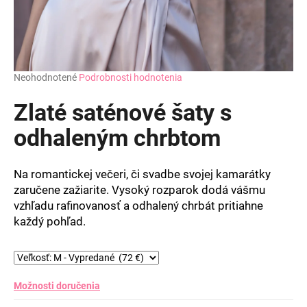
Priemerné
Neohodnotené
Podrobnosti hodnotenia
hodnotenie
produktu
Zlaté saténové šaty s
je
0,0
odhaleným chrbtom
z
5
hviezdičiek.
Na romantickej večeri, či svadbe svojej kamarátky
zaručene zažiarite. Vysoký rozparok dodá vášmu
vzhľadu rafinovanosť a odhalený chrbát pritiahne
každý pohľad.
Možnosti doručenia