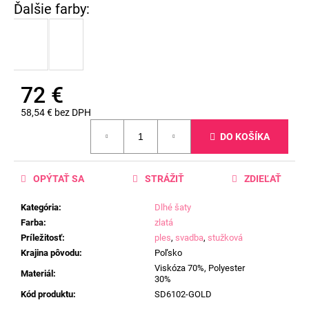
72 €
58,54 € bez DPH
Jednotková
DO KOŠÍKA
cena:
OPÝTAŤ SA
STRÁŽIŤ
ZDIEĽAŤ
Kategória
:
Dlhé šaty
Farba
:
zlatá
Príležitosť
:
ples
,
svadba
,
stužková
Krajina pôvodu
:
Poľsko
Viskóza 70%, Polyester
Materiál
:
30%
Kód produktu
:
SD6102-GOLD