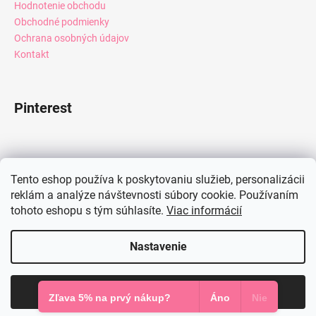
Hodnotenie obchodu
Obchodné podmienky
Ochrana osobných údajov
Kontakt
Pinterest
Facebook
Tento eshop používa k poskytovaniu služieb, personalizácii
reklám a analýze návštevnosti súbory cookie. Používaním
tohoto eshopu s tým súhlasíte.
Viac informácií
Instagram
Nastavenie
Vytvoril Shoptet
Súhlasím
Copyright 2026
Mia Dresses
. Všetky práva vyhradené.
Zľava 5% na prvý nákup?
Áno
Nie