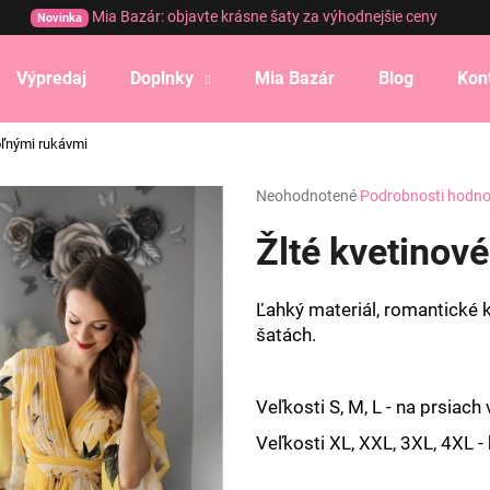
Mia Bazár: objavte krásne šaty za výhodnejšie ceny
Novinka
Výpredaj
Doplnky
Mia Bazár
Blog
Kon
Čo potrebujete nájsť?
voľnými rukávmi
Priemerné
Neohodnotené
Podrobnosti hodno
HĽADAŤ
hodnotenie
produktu
Žlté kvetinov
je
0,0
Odporúčame
z
Ľahký materiál, romantické 
5
šatách.
hviezdičiek.
Veľkosti S, M, L - na prsiach
Veľkosti XL, XXL, 3XL, 4XL -