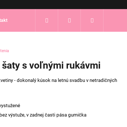
Hľadať
Prihlásenie
Nákupný
takt
košík
tenia
é šaty s voľnými rukávmi
kvetiny - dokonalý kúsok na letnú svadbu v netradičných
 vystužené
 bez výstuže, v zadnej časti pása gumička