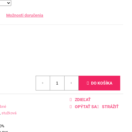
Možnosti doručenia
DO KOŠÍKA
ZDIEĽAŤ
ebné
OPÝTAŤ SA
STRÁŽIŤ
,
stužková
00%