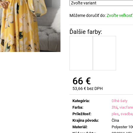
Môžeme doručiť do:
Zvoľte veľkosť
66 €
53,66 € bez DPH
Jednotková
cena:
Kategória
:
Dlhé šaty
Farba
:
žltá
,
viacfar
Príležitosť
:
ples
,
svadba
Krajina pôvodu
:
Čína
Materiál
:
Polyester 1