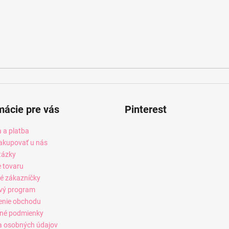
mácie pre vás
Pinterest
 a platba
akupovať u nás
tázky
e tovaru
é zákazníčky
vý program
enie obchodu
né podmienky
 osobných údajov