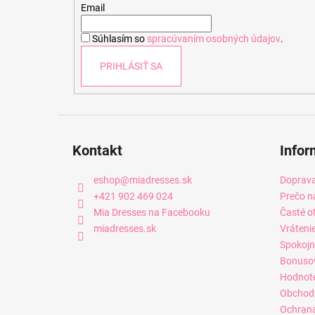
t
Email
i
Súhlasím so
spracúvaním osobných údajov
.
e
PRIHLÁSIŤ SA
Kontakt
Infor
eshop
@
miadresses.sk
Doprava
+421 902 469 024
Prečo n
Mia Dresses na Facebooku
Časté o
miadresses.sk
Vráteni
Spokojn
Bonuso
Hodnot
Obchod
Ochrana