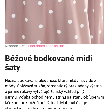
Priemerné
Neohodnotené
Podrobnosti hodnotenia
hodnotenie
produktu
Béžové bodkované midi
je
0,0
šaty
z
5
hviezdičiek.
Nežná bodkovaná elegancia, ktorá nikdy nevyjde z
módy. Splývavá sukňa, romantický prekladaný výstrih
a jemné rukávy vytvárajú ženský vzhľad plný
šarmu. Vďaka pohodlnému strihu sa stanú obľúbeným
kúskom pre každú príležitosť. Materiál šiat je
elastický a vzadu sa zapínajú zipsom.