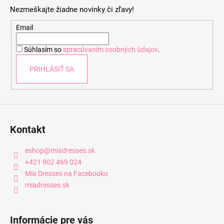
p
Nezmeškajte žiadne novinky či zľavy!
ä
t
Email
i
Súhlasím so
spracúvaním osobných údajov
.
e
PRIHLÁSIŤ SA
Kontakt
eshop
@
miadresses.sk
+421 902 469 024
Mia Dresses na Facebooku
miadresses.sk
Informácie pre vás