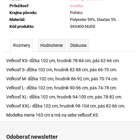
Príležitosť
:
svadba
Krajina pôvodu
:
Poľsko
Materiál
:
Polyester 95%, Elastan 5%
Kód produktu
:
SK6400-NUDE
Rozmery
Hodnotenie
Diskusia
Veľkosť XS- dĺžka 102 cm, hrudník 78-84 cm, pás 62-66 cm.
Veľkosť S- dĺžka 102 cm, hrudník 82-88 cm, pás 66-70 cm.
Veľkosť M- dĺžka 102 cm, hrudník 86-92 cm, pás 70-74 cm.
Veľkosť L- dĺžka 102 cm, hrudník 90-96 cm, pás 74-78 cm.
Veľkosť XL- dĺžka 102 cm, hrudník 94-100 cm, pás 78-82 cm.
Veľkosť XXL- dĺžka 102 cm, hrudník 98-104 cm, pás 82-86 cm.
Modelka meria 165 cm a má na sebe veľkosť XS.
Z
á
Odoberať newsletter