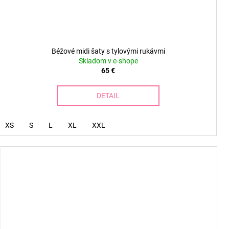
Béžové midi šaty s tylovými rukávmi
Skladom v e-shope
65 €
DETAIL
XS
S
L
XL
XXL