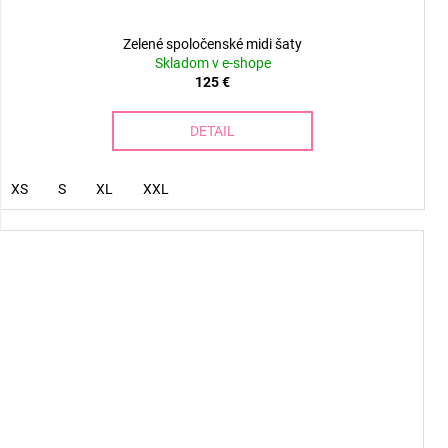
Zelené spoločenské midi šaty
Skladom v e-shope
125 €
DETAIL
XS
S
XL
XXL