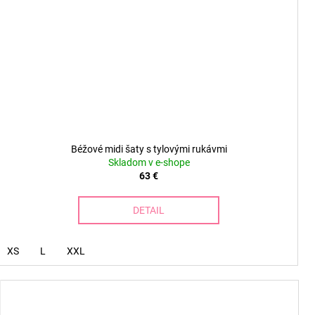
Béžové midi šaty s tylovými rukávmi
Skladom v e-shope
63 €
DETAIL
XS
L
XXL