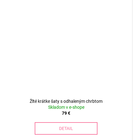
Žlté krátke šaty s odhaleným chrbtom
Skladom v e-shope
79 €
DETAIL