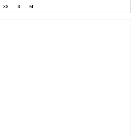
XS
S
M