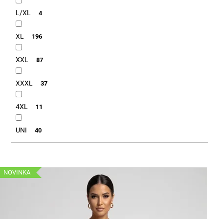
L/XL
4
XL
196
XXL
87
XXXL
37
4XL
11
UNI
40
V
NOVINKA
ý
p
i