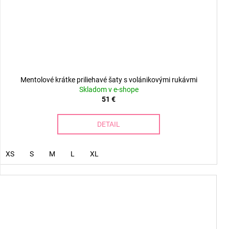
Mentolové krátke priliehavé šaty s volánikovými rukávmi
Skladom v e-shope
51 €
DETAIL
XS
S
M
L
XL