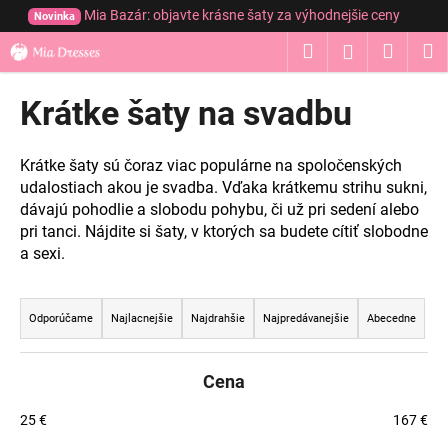
K
Prejsť
Mia Bazár: objavte krásne šaty za výhodnejšie ceny
Novinka
na
o
obsah
Hľadať
Nákup
M
Prihláseni
Späť
Späť
š
í
košík
Krátke šaty na svadbu
Č
k
o
p
Krátke šaty sú čoraz viac populárne na spoločenských
o
udalostiach akou je svadba. Vďaka krátkemu strihu sukni,
dávajú pohodlie a slobodu pohybu, či už pri sedení alebo
t
pri tanci. Nájdite si šaty, v ktorých sa budete cítiť slobodne
r
a sexi.
e
b
R
u
a
Odporúčame
Najlacnejšie
Najdrahšie
Najpredávanejšie
Abecedne
j
d
e
e
Cena
t
n
e
i
25
€
167
€
n