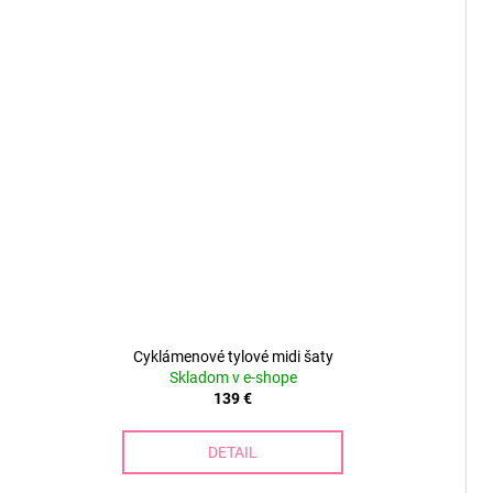
Cyklámenové tylové midi šaty
Skladom v e-shope
139 €
DETAIL