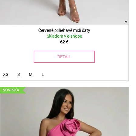
Červené priliehavé midi šaty
Skladom v e-shope
62 €
DETAIL
XS
S
M
L
NOVINKA