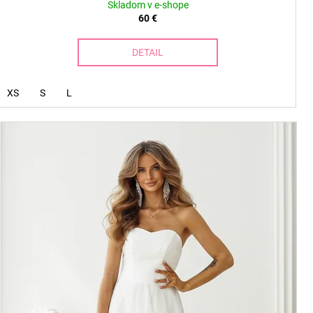
Skladom v e-shope
60 €
DETAIL
XS
S
L