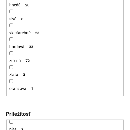
hnedá
20
sivá
6
viacfarebné
23
bordová
33
zelená
72
zlatá
3
oranžová
1
Príležitosť
ples
7