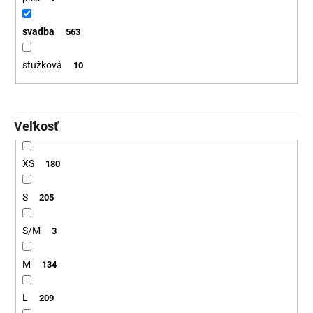
svadba
563
stužková
10
Veľkosť
XS
180
S
205
S/M
3
M
134
L
209