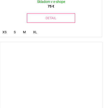
Skladom v e-shope
75 €
DETAIL
XS
S
M
XL