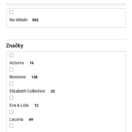
e
á
p
j
r
Na sklade
563
s
o
ť
d
?
u
Značky
k
t
o
Azzurra
16
v
HĽADAŤ
Bicotone
138
Elizabeth Collection
22
O
d
Eva & Lola
12
p
o
r
Lacoria
69
ú