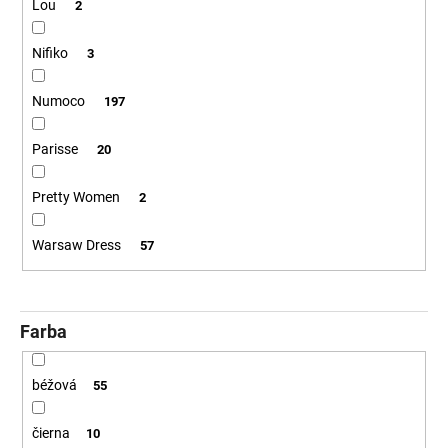
č
Lou
2
a
m
Nifiko
3
e
Numoco
197
Parisse
20
Pretty Women
2
Warsaw Dress
57
Farba
béžová
55
čierna
10