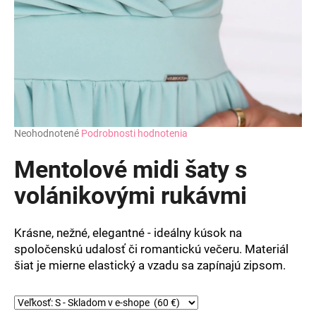
Priemerné
Neohodnotené
Podrobnosti hodnotenia
hodnotenie
produktu
Mentolové midi šaty s
je
0,0
volánikovými rukávmi
z
5
hviezdičiek.
Krásne, nežné, elegantné - ideálny kúsok na
spoločenskú udalosť či romantickú večeru. Materiál
šiat je mierne elastický a vzadu sa zapínajú zipsom.