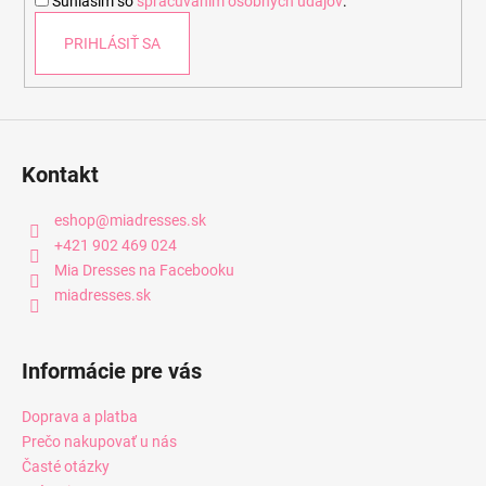
Súhlasím so
spracúvaním osobných údajov
.
e
PRIHLÁSIŤ SA
Kontakt
eshop
@
miadresses.sk
+421 902 469 024
Mia Dresses na Facebooku
miadresses.sk
Informácie pre vás
Doprava a platba
Prečo nakupovať u nás
Časté otázky