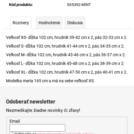
Kód produktu
:
SK5392-MINT
Rozmery
Hodnotenie
Diskusia
Veľkosť XS- dĺžka 102 cm, hrudník 39-42 cm x 2, pás 32-33 cm x 2.
Veľkosť S- dĺžka 102 cm, hrudník 41-44 cm x 2, pás 34-35 cm x 2.
Veľkosť M- dĺžka 102 cm, hrudník 43-46 cm x 2, pás 36-37 cm x 2.
Veľkosť L- dĺžka 102 cm, hrudník 45-48 cm x 2, pás 38-39 cm x 2.
Veľkosť XL- dĺžka 102 cm, hrudník 47-50 cm x 2, pás 40-41 cm x 2.
Modelka meria 165 cm a má na sebe veľkosť XS.
Z
á
Odoberať newsletter
p
Nezmeškajte žiadne novinky či zľavy!
ä
t
Email
i