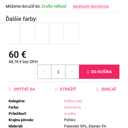
Môžeme doručiť do:
Zvoľte veľkosť
Možnosti doručenia
60 €
48,78 € bez DPH
Jednotková
DO KOŠÍKA
cena:
OPÝTAŤ SA
STRÁŽIŤ
ZDIEĽAŤ
Kategória
:
Krátke šaty
Farba
:
mentolová
Príležitosť
:
svadba
Krajina pôvodu
:
Poľsko
Materiál
:
Polyester 95%, Elastan 5%