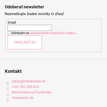
á
Odoberať newsletter
p
Nezmeškajte žiadne novinky či zľavy!
ä
t
Email
i
Súhlasím so
spracúvaním osobných údajov
.
e
PRIHLÁSIŤ SA
Kontakt
eshop
@
miadresses.sk
+421 902 469 024
Mia Dresses na Facebooku
miadresses.sk