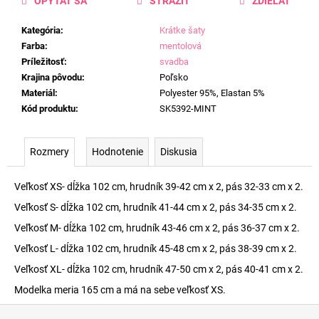
OPÝTAŤ SA
STRÁŽIŤ
ZDIEĽAŤ
Kategória
:
Krátke šaty
Farba
:
mentolová
Príležitosť
:
svadba
Krajina pôvodu
:
Poľsko
Materiál
:
Polyester 95%, Elastan 5%
Kód produktu
:
SK5392-MINT
Rozmery
Hodnotenie
Diskusia
Veľkosť XS- dĺžka 102 cm, hrudník 39-42 cm x 2, pás 32-33 cm x 2.
Veľkosť S- dĺžka 102 cm, hrudník 41-44 cm x 2, pás 34-35 cm x 2.
Veľkosť M- dĺžka 102 cm, hrudník 43-46 cm x 2, pás 36-37 cm x 2.
Veľkosť L- dĺžka 102 cm, hrudník 45-48 cm x 2, pás 38-39 cm x 2.
Veľkosť XL- dĺžka 102 cm, hrudník 47-50 cm x 2, pás 40-41 cm x 2.
Modelka meria 165 cm a má na sebe veľkosť XS.
Z