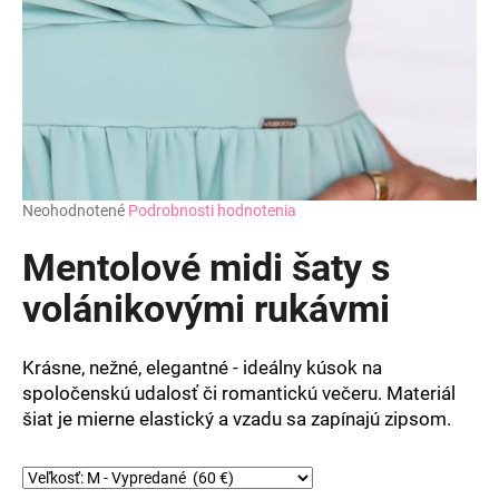
Priemerné
Neohodnotené
Podrobnosti hodnotenia
hodnotenie
produktu
Mentolové midi šaty s
je
0,0
volánikovými rukávmi
z
5
hviezdičiek.
Krásne, nežné, elegantné - ideálny kúsok na
spoločenskú udalosť či romantickú večeru. Materiál
šiat je mierne elastický a vzadu sa zapínajú zipsom.