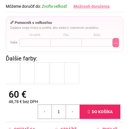
Môžeme doručiť do:
Zvoľte veľkosť
Možnosti doručenia
📏 Pomocník s veľkosťou
Zadajte svoje miery a uvidíte, ako sedia k rozmerom produktu.
Hrudník
Pás
Boky
→
Vaše:
60 €
48,78 € bez DPH
Jednotková
DO KOŠÍKA
cena: