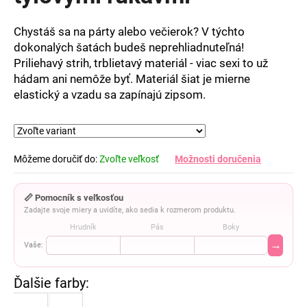
5
hviezdičiek.
Chystáš sa na párty alebo večierok? V týchto
dokonalých šatách budeš neprehliadnuteľná!
Priliehavý strih, trblietavý materiál - viac sexi to už
hádam ani nemôže byť. Materiál šiat je mierne
elastický a vzadu sa zapínajú zipsom.
Môžeme doručiť do:
Zvoľte veľkosť
Možnosti doručenia
📏 Pomocník s veľkosťou
Zadajte svoje miery a uvidíte, ako sedia k rozmerom produktu.
Hrudník
Pás
Boky
→
Vaše: