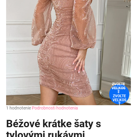
ZVOĽTE
VEĽKOS
Ť
ZVOĽTE
VEĽKOS
Ť
Priemerné
1 hodnotenie
Podrobnosti hodnotenia
hodnotenie
produktu
Béžové krátke šaty s
je
5,0
tylovými rukávmi
z