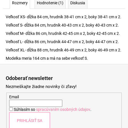
Rozmery
Hodnotenie (1)
Diskusia
Veľkosť XS- dĺžka 84 cm, hrudník 38-41 cm x 2, boky 38-41 cm x 2.
Veľkosť S- dĺžka 84 cm, hrudník 40-43 cm x 2, boky 40-43 cm x 2.
Veľkosť M- dĺžka 86 cm, hrudník 42-45 cm x 2, boky 42-45 cm x 2.
Veľkosť L- dĺžka 86 cm, hrudník 44-47 cm x 2, boky 44-47 cm x 2.
Veľkosť XL- dĺžka 88 cm, hrudník 46-49 cm x 2, boky 46-49 cm x 2.
Modelka meria 164 cm a má na sebe veľkosť S.
Z
á
Odoberať newsletter
p
Nezmeškajte žiadne novinky či zľavy!
ä
t
Email
i
Súhlasím so
spracúvaním osobných údajov
.
e
PRIHLÁSIŤ SA