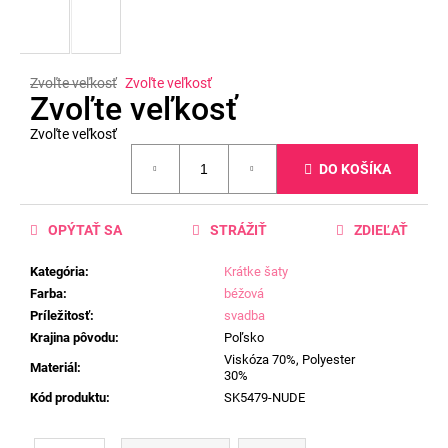
Zvoľte veľkosť
Zvoľte veľkosť
Zvoľte veľkosť
Zvoľte veľkosť
Jednotková
DO KOŠÍKA
cena:
OPÝTAŤ SA
STRÁŽIŤ
ZDIEĽAŤ
Kategória
:
Krátke šaty
Farba
:
béžová
Príležitosť
:
svadba
Krajina pôvodu
:
Poľsko
Viskóza 70%, Polyester
Materiál
:
30%
Kód produktu
:
SK5479-NUDE