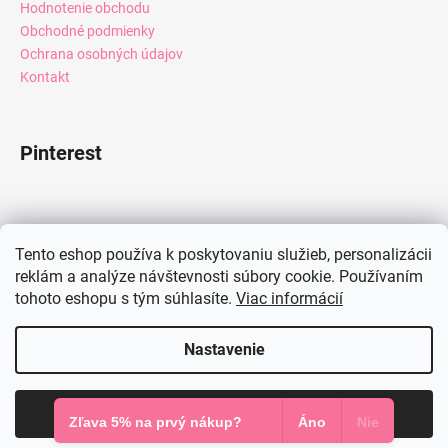
Hodnotenie obchodu
Obchodné podmienky
Ochrana osobných údajov
Kontakt
Pinterest
Facebook
Tento eshop používa k poskytovaniu služieb, personalizácii
reklám a analýze návštevnosti súbory cookie. Používaním
tohoto eshopu s tým súhlasíte.
Viac informácií
Instagram
Nastavenie
Vytvoril Shoptet
Súhlasím
Copyright 2026
Mia Dresses
. Všetky práva vyhradené.
Zľava 5% na prvý nákup?
Áno
Nie