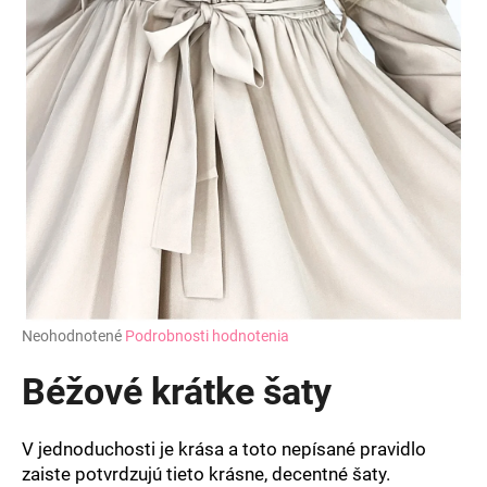
Priemerné
Neohodnotené
Podrobnosti hodnotenia
hodnotenie
produktu
Béžové krátke šaty
je
0,0
z
V jednoduchosti je krása a toto nepísané pravidlo
5
zaiste potvrdzujú tieto krásne, decentné šaty.
hviezdičiek.