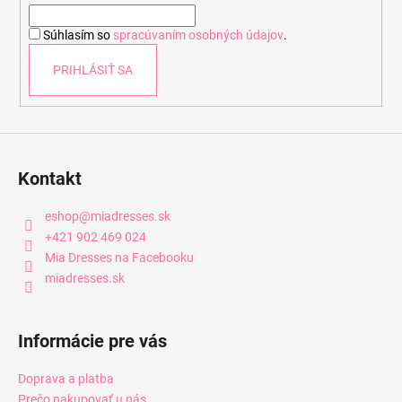
i
Súhlasím so
spracúvaním osobných údajov
.
e
PRIHLÁSIŤ SA
Kontakt
eshop
@
miadresses.sk
+421 902 469 024
Mia Dresses na Facebooku
miadresses.sk
Informácie pre vás
Doprava a platba
Prečo nakupovať u nás