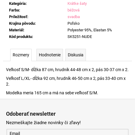
Kategória
:
Krátke šaty
Farba
:
béžová
Príležitosť
:
svadba
Krajina pôvodu
:
Poľsko
Materiál
:
Polyester 95%, Elastan 5%
Kód produktu
:
SK5251-NUDE
Rozmery
Hodnotenie
Diskusia
Veľkosť S/M- dĺžka 87 cm, hrudník 44-48 cm x 2, pás 30-37 cm x 2.
Veľkosť L/XL- dĺžka 92 cm, hrudník 46-50 cm x 2, pás 33-40 cm x
2.
Modelka meria 165 cm a má na sebe veľkosť S/M.
Z
á
Odoberať newsletter
p
Nezmeškajte žiadne novinky či zľavy!
ä
t
Email