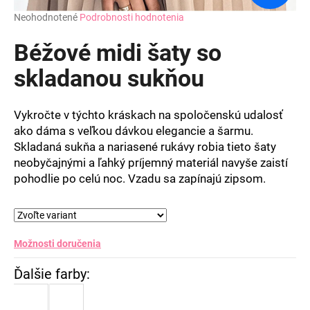
Priemerné
Neohodnotené
Podrobnosti hodnotenia
hodnotenie
produktu
Béžové midi šaty so
je
0,0
skladanou sukňou
z
5
hviezdičiek.
Vykročte v týchto kráskach na spoločenskú udalosť
ako dáma s veľkou dávkou elegancie a šarmu.
Skladaná sukňa a nariasené rukávy robia tieto šaty
neobyčajnými a ľahký príjemný materiál navyše zaistí
pohodlie po celú noc. Vzadu sa zapínajú zipsom.
Možnosti doručenia