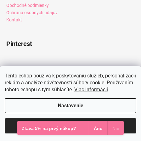
Obchodné podmienky
Ochrana osobných údajov
Kontakt
Pinterest
Facebook
Tento eshop používa k poskytovaniu služieb, personalizácii
reklám a analýze návštevnosti súbory cookie. Používaním
tohoto eshopu s tým súhlasíte.
Viac informácií
Instagram
Nastavenie
Vytvoril Shoptet
Súhlasím
Copyright 2026
Mia Dresses
. Všetky práva vyhradené.
Zľava 5% na prvý nákup?
Áno
Nie