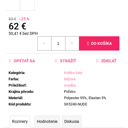
83 €
–25 %
62 €
50,41 € bez DPH
Jednotková
DO KOŠÍKA
cena:
OPÝTAŤ SA
STRÁŽIŤ
ZDIEĽAŤ
Kategória
:
Krátke šaty
Farba
:
béžová
Príležitosť
:
svadba
Krajina pôvodu
:
Poľsko
Materiál
:
Polyester 95%, Elastan 5%
Kód produktu
:
SK5240-NUDE
Rozmery
Hodnotenie
Diskusia