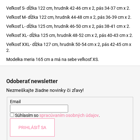
Veľkosť S- dĺžka 122 cm, hrudník 42-46 cm x 2, pás 34-37 cm x 2.
Veľkosť M- dĺžka 122 cm, hrudník 44-48 cm x 2, pás 36-39 cm x 2.
Veľkosť L- dĺžka 125 cm, hrudník 46-50 cm x 2, pás 38-41 cm x 2.
Veľkosť XL- dĺžka 125 cm, hrudník 48-52 cm x 2, pás 40-43 cm x 2.
Veľkosť XXL- dĺžka 127 cm, hrudník 50-54 cm x 2, pás 42-45 cm x
2.
Modelka meria 165 cm a má na sebe veľkosť XS.
Z
á
Odoberať newsletter
p
Nezmeškajte žiadne novinky či zľavy!
ä
t
Email
i
Súhlasím so
spracúvaním osobných údajov
.
e
PRIHLÁSIŤ SA