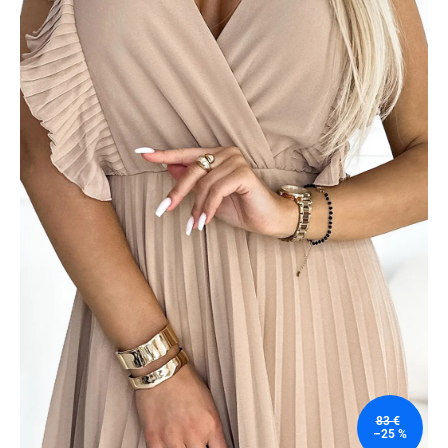
83 €
–25 %