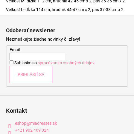
Veľkosť M- dĺžka 112 cm, hrudník 42-45 cm x 2, pás 35-36 cm x 2.
Veľkosť L- dĺžka 114 cm, hrudník 44-47 cm x 2, pás 37-38 cm x 2.
Z
á
Odoberať newsletter
p
Nezmeškajte žiadne novinky či zľavy!
ä
t
Email
i
Súhlasím so
spracúvaním osobných údajov
.
e
PRIHLÁSIŤ SA
Kontakt
eshop
@
miadresses.sk
+421 902 469 024