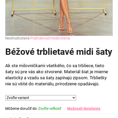
Priemerné
Neohodnotené
Podrobnosti hodnotenia
hodnotenie
produktu
Béžové trblietavé midi šaty
je
0,0
z
Ak ste milovníčkami všetkého, čo sa trbliece, tieto
5
šaty sú pre vás ako stvorené. Materiál šiat je mierne
hviezdičiek.
elastický a vzadu sa šaty zapínajú zipsom. Trblietky
nie sú všité do materiálu, prirodzene opadávajú.
Môžeme doručiť do:
Zvoľte veľkosť
Možnosti doručenia