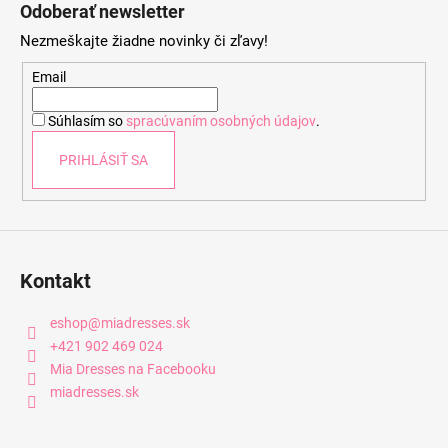
á
Odoberať newsletter
p
Nezmeškajte žiadne novinky či zľavy!
ä
t
Email
i
Súhlasím so
spracúvaním osobných údajov
.
e
PRIHLÁSIŤ SA
Kontakt
eshop
@
miadresses.sk
+421 902 469 024
Mia Dresses na Facebooku
miadresses.sk