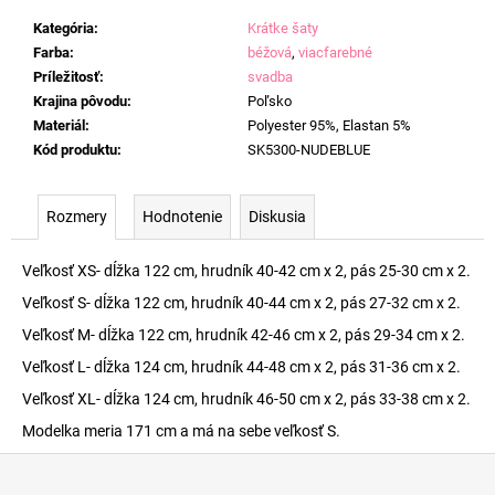
Kategória
:
Krátke šaty
Farba
:
béžová
,
viacfarebné
Príležitosť
:
svadba
Krajina pôvodu
:
Poľsko
Materiál
:
Polyester 95%, Elastan 5%
Kód produktu
:
SK5300-NUDEBLUE
Rozmery
Hodnotenie
Diskusia
Veľkosť XS- dĺžka 122 cm, hrudník 40-42 cm x 2, pás 25-30 cm x 2.
Veľkosť S- dĺžka 122 cm, hrudník 40-44 cm x 2, pás 27-32 cm x 2.
Veľkosť M- dĺžka 122 cm, hrudník 42-46 cm x 2, pás 29-34 cm x 2.
Veľkosť L- dĺžka 124 cm, hrudník 44-48 cm x 2, pás 31-36 cm x 2.
Veľkosť XL- dĺžka 124 cm, hrudník 46-50 cm x 2, pás 33-38 cm x 2.
Modelka meria 171 cm a má na sebe veľkosť S.
Z