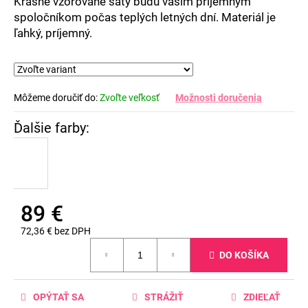
Krásne vzorované šaty budú vašim príjemným
spoločníkom počas teplých letných dní. Materiál je
ľahký, príjemný.
Môžeme doručiť do:
Zvoľte veľkosť
Možnosti doručenia
89 €
72,36 € bez DPH
Jednotková
DO KOŠÍKA
cena:
OPÝTAŤ SA
STRÁŽIŤ
ZDIEĽAŤ