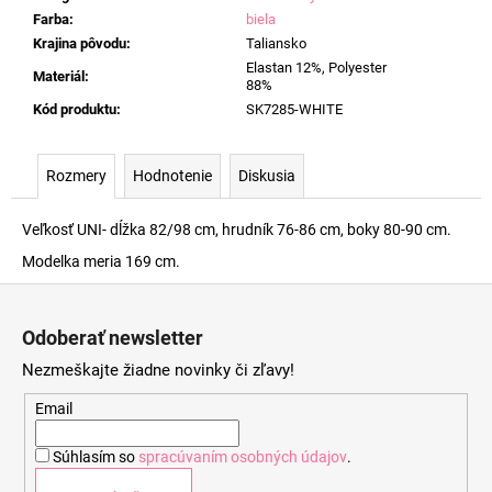
Farba
:
biela
Krajina pôvodu
:
Taliansko
Elastan 12%, Polyester
Materiál
:
88%
Kód produktu
:
SK7285-WHITE
Rozmery
Hodnotenie
Diskusia
Veľkosť UNI- dĺžka 82/98 cm, hrudník 76-86 cm, boky 80-90 cm.
Modelka meria 169 cm.
Z
á
Odoberať newsletter
p
Nezmeškajte žiadne novinky či zľavy!
ä
t
Email
i
Súhlasím so
spracúvaním osobných údajov
.
e