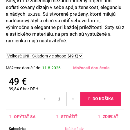
Šaty, ktoré zanechajú nezabudnuteľný dojem. Ich
sofistikovaný dizajn v sebe spája ženskosť, eleganciu
a nádych luxusu. Sú stvorené pre ženy, ktoré milujú
nadčasový štýl a chcú sa cítiť sebavedomo,
výnimočne a elegantne pri každej príležitosti. Šaty sú z
elastického materiálu, na prsiach sú vystužené a
ramienka majú nastaviteľné.
Môžeme doručiť do:
11.8.2026
Možnosti doručenia
49 €
39,84 € bez DPH
Jednotková
DO KOŠÍKA
cena:
OPÝTAŤ SA
STRÁŽIŤ
ZDIEĽAŤ
Kategória
:
Krátke šaty