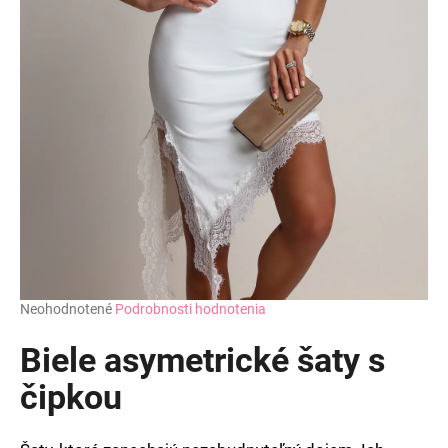
Priemerné
Neohodnotené
Podrobnosti hodnotenia
hodnotenie
produktu
Biele asymetrické šaty s
je
0,0
čipkou
z
5
hviezdičiek.