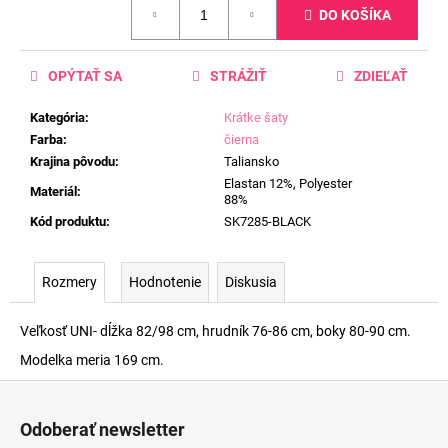
DO KOŠÍKA
cena:
OPÝTAŤ SA
STRÁŽIŤ
ZDIEĽAŤ
Kategória
:
Krátke šaty
Farba
:
čierna
Krajina pôvodu
:
Taliansko
Elastan 12%, Polyester
Materiál
:
88%
Kód produktu
:
SK7285-BLACK
Rozmery
Hodnotenie
Diskusia
Veľkosť UNI- dĺžka 82/98 cm, hrudník 76-86 cm, boky 80-90 cm.
Modelka meria 169 cm.
Z
á
Odoberať newsletter
p