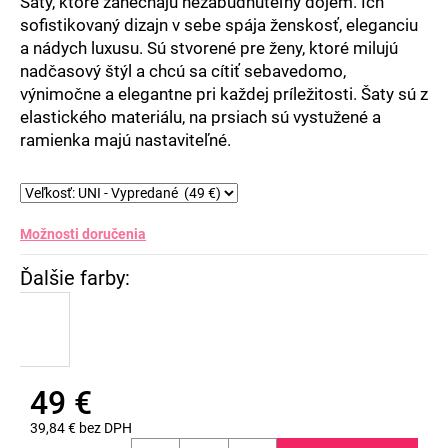
Šaty, ktoré zanechajú nezabudnuteľný dojem. Ich
sofistikovaný dizajn v sebe spája ženskosť, eleganciu
a nádych luxusu. Sú stvorené pre ženy, ktoré milujú
nadčasový štýl a chcú sa cítiť sebavedomo,
výnimočne a elegantne pri každej príležitosti. Šaty sú z
elastického materiálu, na prsiach sú vystužené a
ramienka majú nastaviteľné.
Možnosti doručenia
49 €
39,84 € bez DPH
Jednotková