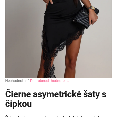
Priemerné
Neohodnotené
Podrobnosti hodnotenia
hodnotenie
produktu
Čierne asymetrické šaty s
je
0,0
čipkou
z
5
hviezdičiek.