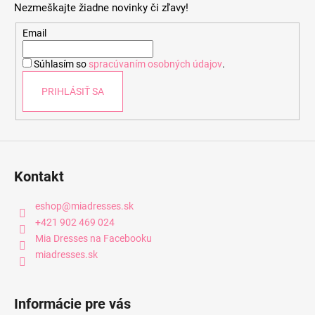
Nezmeškajte žiadne novinky či zľavy!
ä
t
Email
i
Súhlasím so
spracúvaním osobných údajov
.
e
PRIHLÁSIŤ SA
Kontakt
eshop
@
miadresses.sk
+421 902 469 024
Mia Dresses na Facebooku
miadresses.sk
Informácie pre vás