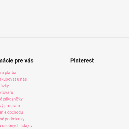
mácie pre vás
Pinterest
 a platba
akupovať u nás
tázky
e tovaru
é zákazníčky
vý program
enie obchodu
né podmienky
 osobných údajov