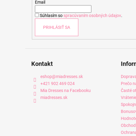
t
Email
i
Súhlasím so
spracúvaním osobných údajov
.
e
PRIHLÁSIŤ SA
Kontakt
Infor
eshop
@
miadresses.sk
Doprava
+421 902 469 024
Prečo n
Mia Dresses na Facebooku
Časté o
miadresses.sk
Vráteni
Spokojn
Bonuso
Hodnot
Obchod
Ochrana