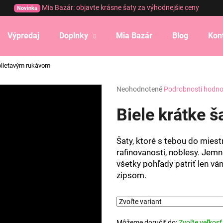
Mia Bazár: objavte krásne šaty za výhodnejšie ceny
Novinka
Výpredaj
Doplnky
Mia Bazár
Blog
Kon
Čo potrebujete nájsť?
rblietavým rukávom
Priemerné
Neohodnotené
Podrobnosti hodno
HĽADAŤ
hodnotenie
produktu
Biele krátke š
je
0,0
Odporúčame
z
Šaty, ktoré s tebou do miest
5
rafinovanosti, noblesy. Jemn
hviezdičiek.
všetky pohľady patriť len vám
zipsom.
Môžeme doručiť do:
Zvoľte veľkosť