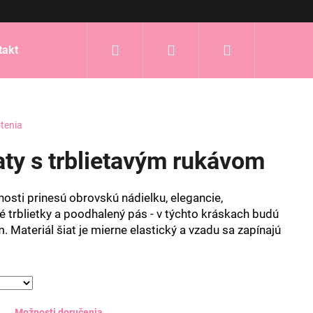
Hľadať
Prihlásenie
Nákupný
takt
košík
tenia
aty s trblietavým rukávom
nosti prinesú obrovskú nádielku, elegancie,
é trblietky a poodhalený pás - v týchto kráskach budú
. Materiál šiat je mierne elastický a vzadu sa zapínajú
Možnosti doručenia