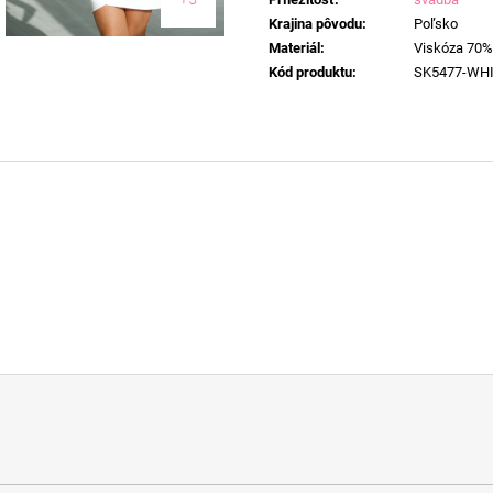
Krajina pôvodu
:
Poľsko
Materiál
:
Viskóza 70%
Kód produktu
:
SK5477-WH