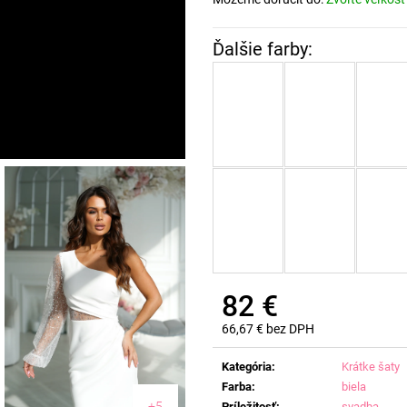
82 €
66,67 € bez DPH
Jednotková
cena:
Kategória
:
Krátke šaty
Farba
:
biela
+5
Príležitosť
:
svadba