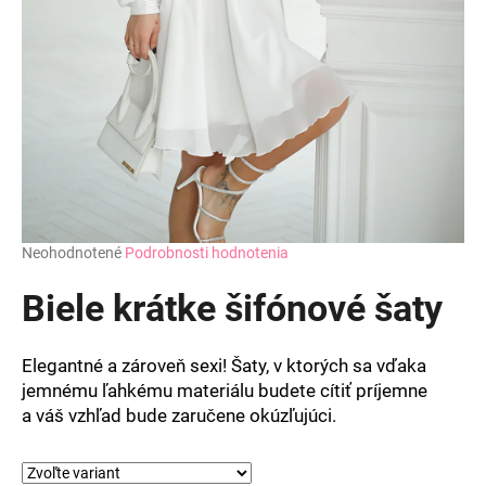
Priemerné
Neohodnotené
Podrobnosti hodnotenia
hodnotenie
produktu
Biele krátke šifónové šaty
je
0,0
z
Elegantné a zároveň sexi! Šaty, v ktorých sa vďaka
5
jemnému ľahkému materiálu budete cítiť príjemne
hviezdičiek.
a váš vzhľad bude zaručene okúzľujúci.