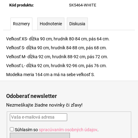
Kód produktu
:
SK5464-WHITE
Rozmery
Hodnotenie
Diskusia
Veľkosť XS- dĺžka 90 cm, hrudník 80-84 cm, pás 64 cm.
Veľkosť S- dĺžka 90 cm, hrudník 84-88 cm, pás 68 cm.
Veľkosť M- dĺžka 92 cm, hrudník 88-92 cm, pás 72 cm.
Veľkosť L- dĺžka 92 cm, hrudník 92-96 cm, pás 76 cm.
Modelka meria 164 cm a má na sebe veľkosť S.
Z
á
Odoberať newsletter
p
Nezmeškajte žiadne novinky či zľavy!
ä
t
i
Súhlasím so
spracúvaním osobných údajov
.
e