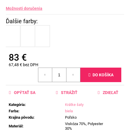
Možnosti doručenia
83 €
67,48 € bez DPH
Jednotková
DO KOŠÍKA
cena:
OPÝTAŤ SA
STRÁŽIŤ
ZDIEĽAŤ
Kategória
:
Krátke šaty
Farba
:
biela
Krajina pôvodu
:
Poľsko
Viskóza 70%, Polyester
Materiál
:
30%