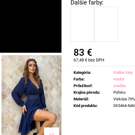
83 €
67,48 € bez DPH
Jednotková
cena:
Kategória
:
Krátke šaty
Farba
:
modrá
Príležitosť
:
svadba
Krajina pôvodu
:
Poľsko
Materiál
:
Viskóza 70%
Kód produktu
:
SK5464-NA
+3