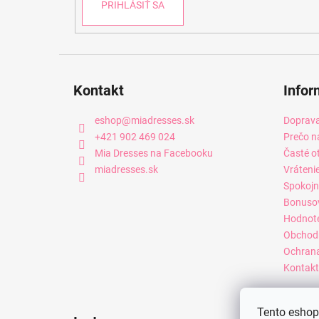
PRIHLÁSIŤ SA
Kontakt
Infor
eshop
@
miadresses.sk
Doprava
+421 902 469 024
Prečo n
Mia Dresses na Facebooku
Časté o
miadresses.sk
Vráteni
Spokojn
Bonuso
Hodnot
Obchod
Ochrana
Kontakt
Tento eshop 