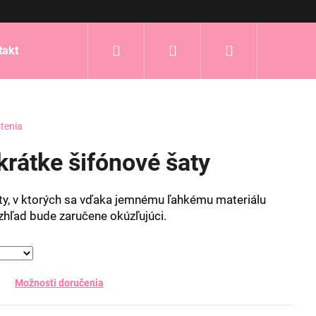
Hľadať
Prihlásenie
Nákupný
takt
košík
tenia
rátke šifónové šaty
aty, v ktorých sa vďaka jemnému ľahkému materiálu
vzhľad bude zaručene okúzľujúci.
Možnosti doručenia