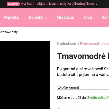
Mia Bazár: objavte krásne šaty za výhodnejšie ceny
Novinka
Výpredaj
Doplnky
Mia Bazár
Blog
Kon
Čo potrebujete nájsť?
ifónové šaty
Priemerné
Neohodnotené
Podrobnosti hodno
HĽADAŤ
hodnotenie
produktu
Tmavomodré k
je
0,0
Odporúčame
z
Elegantné a zároveň sexi! Š
5
budete cítiť príjemne a váš 
hviezdičiek.
Môžeme doručiť do:
Zvoľte veľkosť