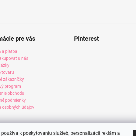
mácie pre vás
Pinterest
 a platba
akupovať u nás
tázky
e tovaru
é zákazníčky
vý program
enie obchodu
né podmienky
 osobných údajov
používa k poskytovaniu služieb, personalizácii reklám a