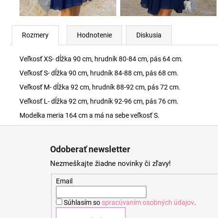
Rozmery
Hodnotenie
Diskusia
Veľkosť XS- dĺžka 90 cm, hrudník 80-84 cm, pás 64 cm.
Veľkosť S- dĺžka 90 cm, hrudník 84-88 cm, pás 68 cm.
Veľkosť M- dĺžka 92 cm, hrudník 88-92 cm, pás 72 cm.
Veľkosť L- dĺžka 92 cm, hrudník 92-96 cm, pás 76 cm.
Modelka meria 164 cm a má na sebe veľkosť S.
Z
á
Odoberať newsletter
p
Nezmeškajte žiadne novinky či zľavy!
ä
t
Email
i
Súhlasím so
spracúvaním osobných údajov
.
e