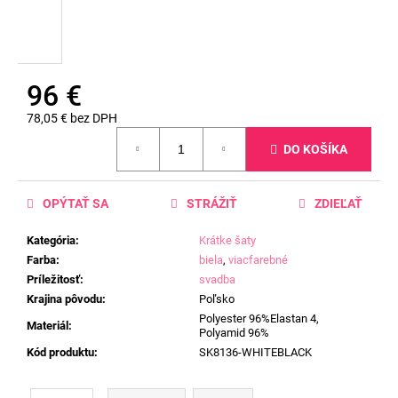
96 €
78,05 € bez DPH
Jednotková
DO KOŠÍKA
cena:
OPÝTAŤ SA
STRÁŽIŤ
ZDIEĽAŤ
Kategória
:
Krátke šaty
Farba
:
biela
,
viacfarebné
Príležitosť
:
svadba
Krajina pôvodu
:
Poľsko
Polyester 96%Elastan 4,
Materiál
:
Polyamid 96%
Kód produktu
:
SK8136-WHITEBLACK