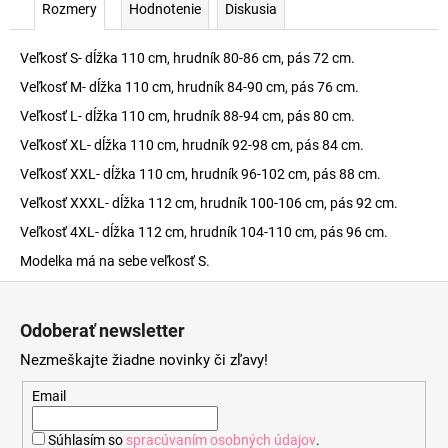
Rozmery
Hodnotenie
Diskusia
Veľkosť S- dĺžka 110 cm, hrudník 80-86 cm, pás 72 cm.
Veľkosť M- dĺžka 110 cm, hrudník 84-90 cm, pás 76 cm.
Veľkosť L- dĺžka 110 cm, hrudník 88-94 cm, pás 80 cm.
Veľkosť XL- dĺžka 110 cm, hrudník 92-98 cm, pás 84 cm.
Veľkosť XXL- dĺžka 110 cm, hrudník 96-102 cm, pás 88 cm.
Veľkosť XXXL- dĺžka 112 cm, hrudník 100-106 cm, pás 92 cm.
Veľkosť 4XL- dĺžka 112 cm, hrudník 104-110 cm, pás 96 cm.
Modelka má na sebe veľkosť S.
Z
á
Odoberať newsletter
p
Nezmeškajte žiadne novinky či zľavy!
ä
t
Email
i
Súhlasím so
spracúvaním osobných údajov
.