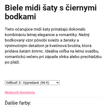
produktu
Biele midi šaty s čiernymi
je
0,0
bodkami
z
5
hviezdičiek.
Tieto očarujúce midi šaty prinášajú dokonalú
kombináciu letnej elegancie a romantiky. Nežný
bodkovaný vzor pôsobí sviežo a žensky a
výnimočným detailom je kvetinová brošňa, ktorá
pridáva šatám šmrnc. Ideálna voľba na letnú svadbu,
romantickú večeru pri západe slnka alebo prechádzku
po pláži.
Možnosti doručenia