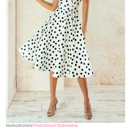
č
a
m
e
Priemerné
Neohodnotené
Podrobnosti hodnotenia
hodnotenie