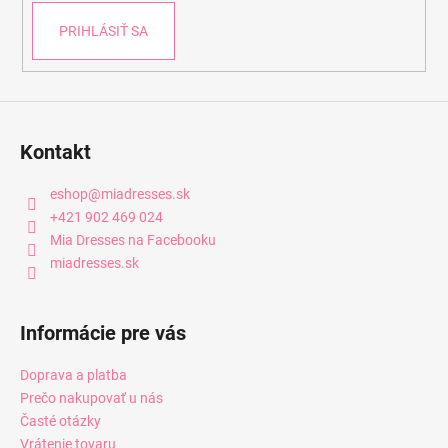
e
PRIHLÁSIŤ SA
Kontakt
eshop
@
miadresses.sk
+421 902 469 024
Mia Dresses na Facebooku
miadresses.sk
Informácie pre vás
Doprava a platba
Prečo nakupovať u nás
Časté otázky
Vrátenie tovaru