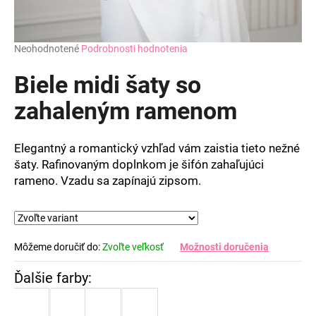
Priemerné
Neohodnotené
Podrobnosti hodnotenia
hodnotenie
produktu
Biele midi šaty so
je
0,0
zahaleným ramenom
z
5
hviezdičiek.
Elegantný a romantický vzhľad vám zaistia tieto nežné
šaty. Rafinovaným doplnkom je šifón zahaľujúci
rameno. Vzadu sa zapínajú zipsom.
Môžeme doručiť do:
Zvoľte veľkosť
Možnosti doručenia