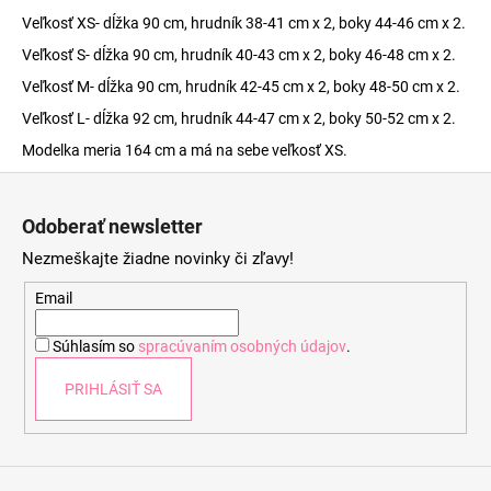
Veľkosť XS- dĺžka 90 cm, hrudník 38-41 cm x 2, boky 44-46 cm x 2.
Veľkosť S- dĺžka 90 cm, hrudník 40-43 cm x 2, boky 46-48 cm x 2.
Veľkosť M- dĺžka 90 cm, hrudník 42-45 cm x 2, boky 48-50 cm x 2.
Veľkosť L- dĺžka 92 cm, hrudník 44-47 cm x 2, boky 50-52 cm x 2.
Modelka meria 164 cm a má na sebe veľkosť XS.
Z
á
Odoberať newsletter
p
Nezmeškajte žiadne novinky či zľavy!
ä
t
Email
i
Súhlasím so
spracúvaním osobných údajov
.
e
PRIHLÁSIŤ SA