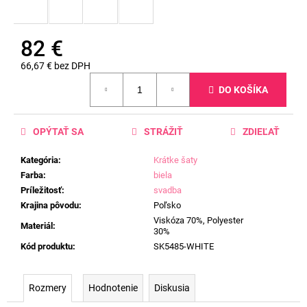
82 €
66,67 € bez DPH
Jednotková
DO KOŠÍKA
cena:
OPÝTAŤ SA
STRÁŽIŤ
ZDIEĽAŤ
Kategória
:
Krátke šaty
Farba
:
biela
Príležitosť
:
svadba
Krajina pôvodu
:
Poľsko
Viskóza 70%, Polyester
Materiál
:
30%
Kód produktu
:
SK5485-WHITE
Rozmery
Hodnotenie
Diskusia