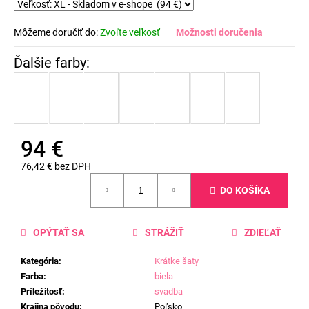
Môžeme doručiť do:
Zvoľte veľkosť
Možnosti doručenia
94 €
76,42 € bez DPH
Jednotková
DO KOŠÍKA
cena:
OPÝTAŤ SA
STRÁŽIŤ
ZDIEĽAŤ
Kategória
:
Krátke šaty
Farba
:
biela
Príležitosť
:
svadba
Krajina pôvodu
:
Poľsko