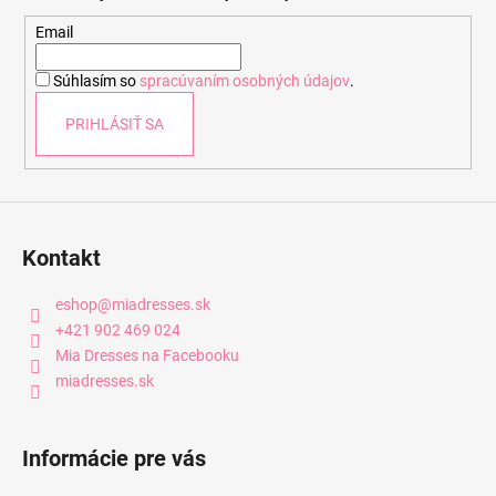
ä
t
Email
i
Súhlasím so
spracúvaním osobných údajov
.
e
PRIHLÁSIŤ SA
Kontakt
eshop
@
miadresses.sk
+421 902 469 024
Mia Dresses na Facebooku
miadresses.sk
Informácie pre vás