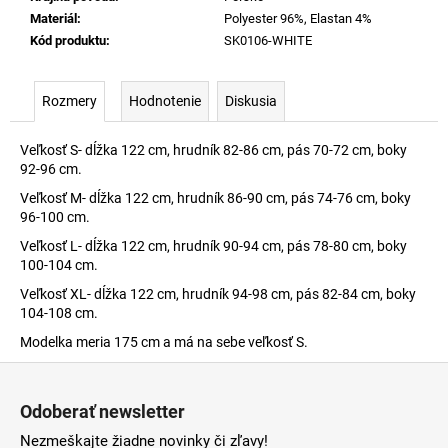
Materiál
:
Polyester 96%, Elastan 4%
Kód produktu
:
SK0106-WHITE
Rozmery
Hodnotenie
Diskusia
Veľkosť S- dĺžka 122 cm, hrudník 82-86 cm, pás 70-72 cm, boky
92-96 cm.
Veľkosť M- dĺžka 122 cm, hrudník 86-90 cm, pás 74-76 cm, boky
96-100 cm.
Veľkosť L- dĺžka 122 cm, hrudník 90-94 cm, pás 78-80 cm, boky
100-104 cm.
Veľkosť XL- dĺžka 122 cm, hrudník 94-98 cm, pás 82-84 cm, boky
104-108 cm.
Modelka meria 175 cm a má na sebe veľkosť S.
Z
á
Odoberať newsletter
p
Nezmeškajte žiadne novinky či zľavy!