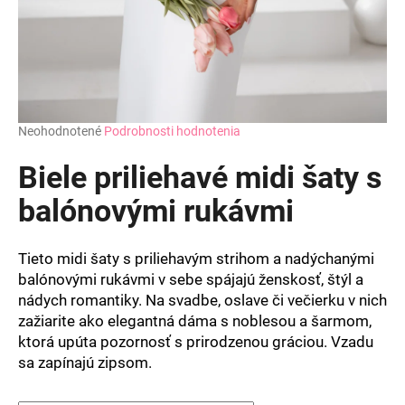
Priemerné
Neohodnotené
Podrobnosti hodnotenia
hodnotenie
produktu
Biele priliehavé midi šaty s
je
0,0
balónovými rukávmi
z
5
hviezdičiek.
Tieto midi šaty s priliehavým strihom a nadýchanými
balónovými rukávmi v sebe spájajú ženskosť, štýl a
nádych romantiky. Na svadbe, oslave či večierku v nich
zažiarite ako elegantná dáma s noblesou a šarmom,
ktorá upúta pozornosť s prirodzenou gráciou. Vzadu
sa zapínajú zipsom.