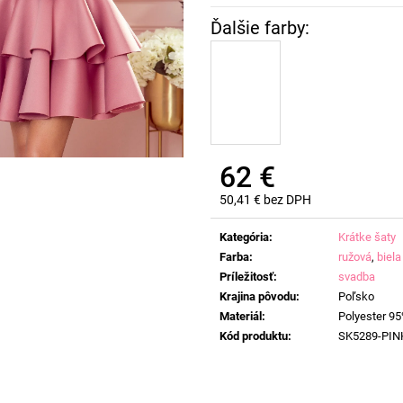
62 €
50,41 € bez DPH
Jednotková
cena:
Kategória
:
Krátke šaty
Farba
:
ružová
,
biela
Príležitosť
:
svadba
Krajina pôvodu
:
Poľsko
Materiál
:
Polyester 95
Kód produktu
:
SK5289-PIN