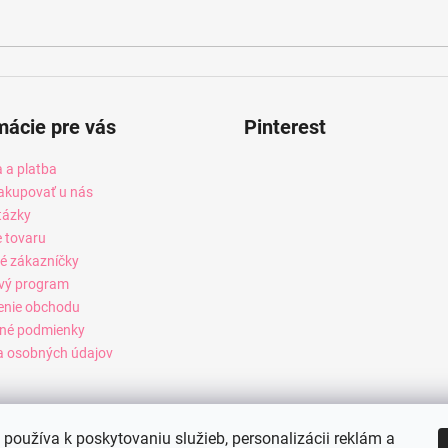
mácie pre vás
Pinterest
 a platba
akupovať u nás
tázky
e tovaru
é zákazníčky
vý program
enie obchodu
né podmienky
 osobných údajov
používa k poskytovaniu služieb, personalizácii reklám a