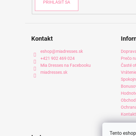
PRIHLÁSIŤ SA
Kontakt
Infor
eshop
@
miadresses.sk
Doprava
+421 902 469 024
Prečo n
Mia Dresses na Facebooku
Časté o
miadresses.sk
Vráteni
Spokojn
Bonuso
Hodnot
Obchod
Ochrana
Kontakt
Tento eshop 