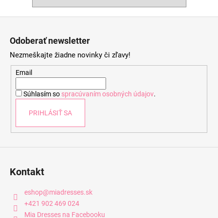
Z
á
Odoberať newsletter
p
Nezmeškajte žiadne novinky či zľavy!
ä
t
Email
i
Súhlasím so
spracúvaním osobných údajov
.
e
PRIHLÁSIŤ SA
Kontakt
eshop
@
miadresses.sk
+421 902 469 024
Mia Dresses na Facebooku