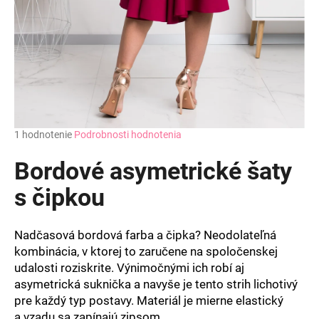
Priemerné
1 hodnotenie
Podrobnosti hodnotenia
hodnotenie
produktu
Bordové asymetrické šaty
je
5,0
s čipkou
z
5
hviezdičiek.
Nadčasová bordová farba a čipka? Neodolateľná
kombinácia, v ktorej to zaručene na spoločenskej
udalosti roziskrite. Výnimočnými ich robí aj
asymetrická suknička a navyše je tento strih lichotivý
pre každý typ postavy. Materiál je mierne elastický
a vzadu sa zapínajú zipsom.