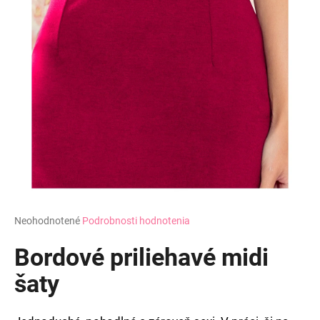
Priemerné
Neohodnotené
Podrobnosti hodnotenia
hodnotenie
produktu
Bordové priliehavé midi
je
0,0
šaty
z
5
hviezdičiek.