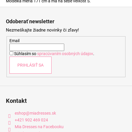
Modelka meria 171 cm a má na sebe veľkosť S.
Z
á
Odoberať newsletter
p
Nezmeškajte žiadne novinky či zľavy!
ä
t
Email
i
Súhlasím so
spracúvaním osobných údajov
.
e
PRIHLÁSIŤ SA
Kontakt
eshop
@
miadresses.sk
+421 902 469 024
Mia Dresses na Facebooku