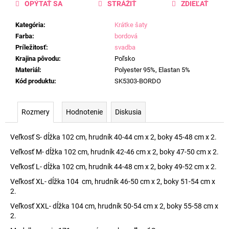
OPÝTAŤ SA
STRÁŽIŤ
ZDIEĽAŤ
Kategória
:
Krátke šaty
Farba
:
bordová
Príležitosť
:
svadba
Krajina pôvodu
:
Poľsko
Materiál
:
Polyester 95%, Elastan 5%
Kód produktu
:
SK5303-BORDO
Rozmery
Hodnotenie
Diskusia
Veľkosť S- dĺžka 102 cm, hrudník 40-44 cm x 2, boky 45-48 cm x 2.
Veľkosť M- dĺžka 102 cm, hrudník 42-46 cm x 2, boky 47-50 cm x 2.
Veľkosť L- dĺžka 102 cm, hrudník 44-48 cm x 2, boky 49-52 cm x 2.
Veľkosť XL- dĺžka 104 cm, hrudník 46-50 cm x 2, boky 51-54 cm x
2.
Veľkosť XXL- dĺžka 104 cm, hrudník 50-54 cm x 2, boky 55-58 cm x
2.