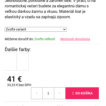
Jednoduché, pohodlné a zároveň sexi. V práci, či na
romantickej večeri budete za elegantnú dámu s
veľkou dávkou šarmu a vkusu. Materiál šiat je
elastický a vzadu sa zapínajú zipsom.
Môžeme doručiť do:
Zvoľte veľkosť
Možnosti doručenia
41 €
33,33 € bez DPH
Jednotková
DO KOŠÍKA
cena: