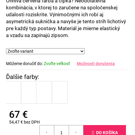
Ohnivá červená farba a čipka? Neodolateľná
kombinácia, v ktorej to zaručene na spoločenskej
udalosti roziskrite. Výnimočnými ich robí aj
asymetrická suknička a navyše je tento strih lichotivý
pre každý typ postavy. Materiál je mierne elastický
a vzadu sa zapínajú zipsom.
Môžeme doručiť do:
Zvoľte veľkosť
Možnosti doručenia
67 €
54,47 € bez DPH
Jednotková
DO KOŠÍKA
cena: