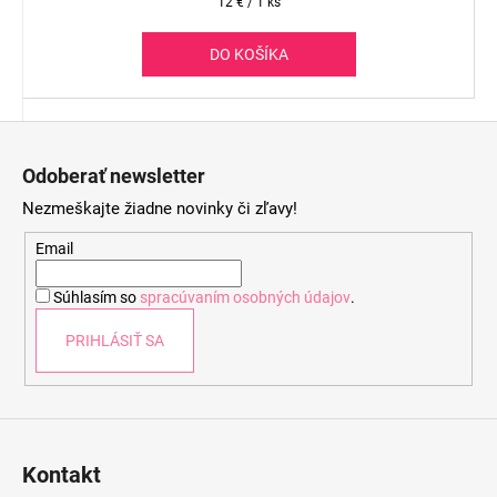
Jednotková
12 € / 1 ks
cena:
DO KOŠÍKA
Z
á
Odoberať newsletter
p
Nezmeškajte žiadne novinky či zľavy!
ä
t
Email
i
Súhlasím so
spracúvaním osobných údajov
.
e
PRIHLÁSIŤ SA
Kontakt