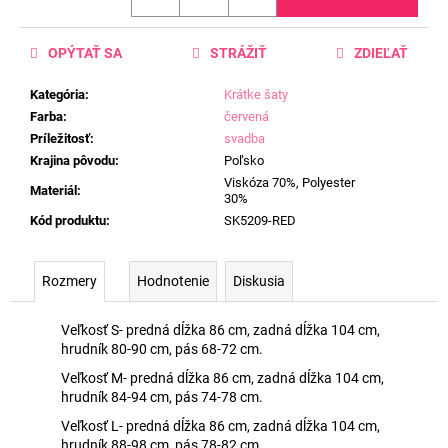
OPÝTAŤ SA
STRÁŽIŤ
ZDIEĽAŤ
Kategória
:
Krátke šaty
Farba
:
červená
Príležitosť
:
svadba
Krajina pôvodu
:
Poľsko
Viskóza 70%, Polyester
Materiál
:
30%
Kód produktu
:
SK5209-RED
Rozmery
Hodnotenie
Diskusia
Veľkosť S- predná dĺžka 86 cm, zadná dĺžka 104 cm,
hrudník 80-90 cm, pás 68-72 cm.
Veľkosť M- predná dĺžka 86 cm, zadná dĺžka 104 cm,
hrudník 84-94 cm, pás 74-78 cm.
Veľkosť L- predná dĺžka 86 cm, zadná dĺžka 104 cm,
hrudník 88-98 cm, pás 78-82 cm.