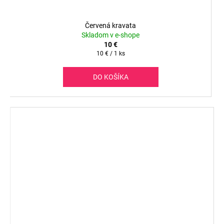
Červená kravata
Skladom v e-shope
10 €
Jednotková
10 € / 1 ks
cena:
DO KOŠÍKA