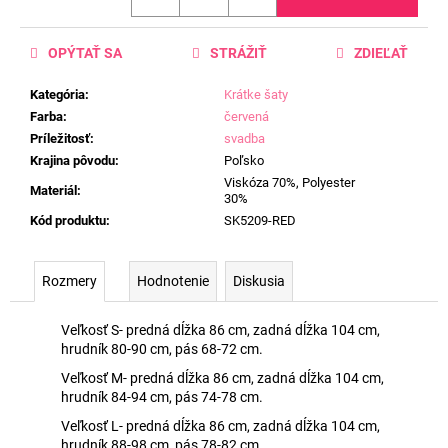
OPÝTAŤ SA
STRÁŽIŤ
ZDIEĽAŤ
Kategória
:
Krátke šaty
Farba
:
červená
Príležitosť
:
svadba
Krajina pôvodu
:
Poľsko
Viskóza 70%, Polyester
Materiál
:
30%
Kód produktu
:
SK5209-RED
Rozmery
Hodnotenie
Diskusia
Veľkosť S- predná dĺžka 86 cm, zadná dĺžka 104 cm,
hrudník 80-90 cm, pás 68-72 cm.
Veľkosť M- predná dĺžka 86 cm, zadná dĺžka 104 cm,
hrudník 84-94 cm, pás 74-78 cm.
Veľkosť L- predná dĺžka 86 cm, zadná dĺžka 104 cm,
hrudník 88-98 cm, pás 78-82 cm.