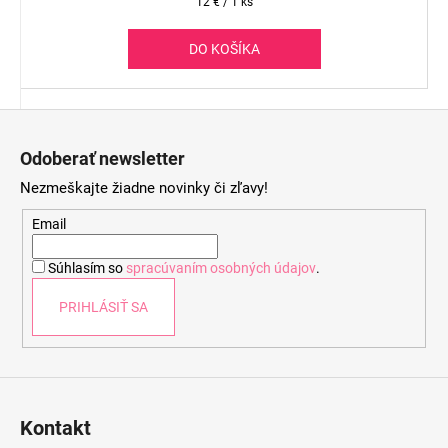
Jednotková
12 € / 1 ks
cena:
DO KOŠÍKA
Z
á
Odoberať newsletter
p
Nezmeškajte žiadne novinky či zľavy!
ä
t
Email
i
Súhlasím so
spracúvaním osobných údajov
.
e
PRIHLÁSIŤ SA
Kontakt