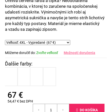
Ohnivá červená farba a čipka? Neodolateľná
kombinácia, v ktorej to zaručene na spoločenskej
udalosti roziskrite. Výnimočnými ich robí aj
asymetrická suknička a navyše je tento strih lichotivý
pre každý typ postavy. Materiál je mierne elastický
a vzadu sa zapínajú zipsom.
Môžeme doručiť do:
Zvoľte veľkosť
Možnosti doručenia
67 €
54,47 € bez DPH
Jednotková
DO KOŠÍKA
cena: