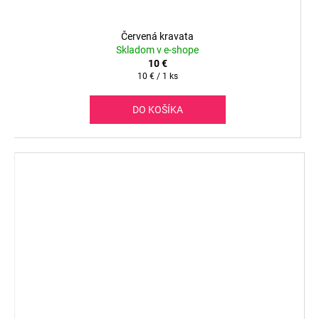
Červená kravata
Skladom v e-shope
10 €
Jednotková
10 € / 1 ks
cena:
DO KOŠÍKA