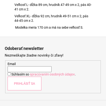
Veľkosť L- dĺžka 89 cm, hrudník 47-49 cm x 2, pás 40-
41 cm x 2.
Veľkosť XL- dĺžka 92 cm, hrudník 49-51 cm x 2, pás
44-45 cm x 2.
Modelka meria 170 cm a má na sebe veľkosť S.
Z
á
Odoberať newsletter
p
Nezmeškajte žiadne novinky či zľavy!
ä
t
Email
i
Súhlasím so
spracúvaním osobných údajov
.
e
PRIHLÁSIŤ SA