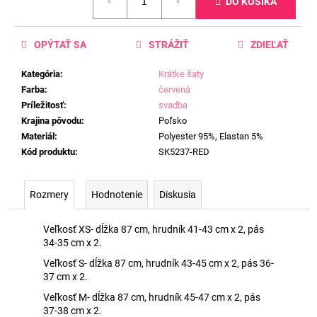
DO KOŠÍKA
cena:
OPÝTAŤ SA
STRÁŽIŤ
ZDIEĽAŤ
Kategória
:
Krátke šaty
Farba
:
červená
Príležitosť
:
svadba
Krajina pôvodu
:
Poľsko
Materiál
:
Polyester 95%, Elastan 5%
Kód produktu
:
SK5237-RED
Rozmery
Hodnotenie
Diskusia
Veľkosť XS- dĺžka 87 cm, hrudník 41-43 cm x 2, pás
34-35 cm x 2.
Veľkosť S- dĺžka 87 cm, hrudník 43-45 cm x 2, pás 36-
37 cm x 2.
Veľkosť M- dĺžka 87 cm, hrudník 45-47 cm x 2, pás
37-38 cm x 2.