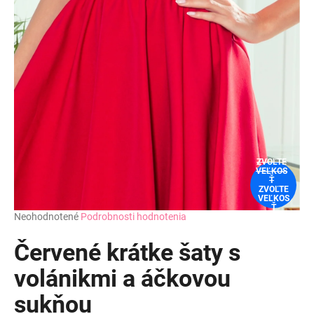
ZVOĽTE
VEĽKOS
Ť
ZVOĽTE
VEĽKOS
Ť
Priemerné
Neohodnotené
Podrobnosti hodnotenia
hodnotenie
produktu
Červené krátke šaty s
je
0,0
volánikmi a áčkovou
z
sukňou
5
hviezdičiek.