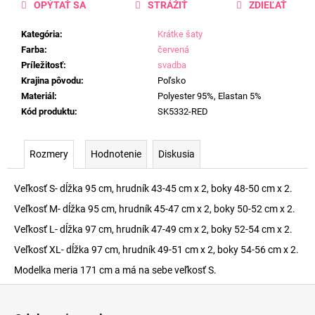
OPÝTAŤ SA
STRÁŽIŤ
ZDIEĽAŤ
Kategória
:
Krátke šaty
Farba
:
červená
Príležitosť
:
svadba
Krajina pôvodu
:
Poľsko
Materiál
:
Polyester 95%, Elastan 5%
Kód produktu
:
SK5332-RED
Rozmery
Hodnotenie
Diskusia
Veľkosť S- dĺžka 95 cm, hrudník 43-45 cm x 2, boky 48-50 cm x 2.
Veľkosť M- dĺžka 95 cm, hrudník 45-47 cm x 2, boky 50-52 cm x 2.
Veľkosť L- dĺžka 97 cm, hrudník 47-49 cm x 2, boky 52-54 cm x 2.
Veľkosť XL- dĺžka 97 cm, hrudník 49-51 cm x 2, boky 54-56 cm x 2.
Modelka meria 171 cm a má na sebe veľkosť S.
Z
á