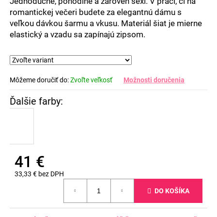
Jednoduché, pohodlné a zároveň sexi. V práci, či na
romantickej večeri budete za elegantnú dámu s
veľkou dávkou šarmu a vkusu. Materiál šiat je mierne
elastický a vzadu sa zapínajú zipsom.
Môžeme doručiť do:
Zvoľte veľkosť
Možnosti doručenia
41 €
33,33 € bez DPH
Jednotková
DO KOŠÍKA
cena: