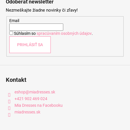
Odoberať newsletter
p
Nezmeškajte žiadne novinky či zľavy!
ä
t
Email
i
Súhlasím so
spracúvaním osobných údajov
.
e
PRIHLÁSIŤ SA
Kontakt
eshop
@
miadresses.sk
+421 902 469 024
Mia Dresses na Facebooku
miadresses.sk