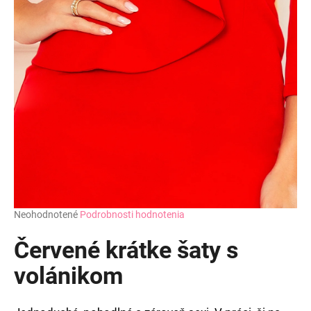
Priemerné
Neohodnotené
Podrobnosti hodnotenia
hodnotenie
produktu
Červené krátke šaty s
je
0,0
volánikom
z
5
hviezdičiek.