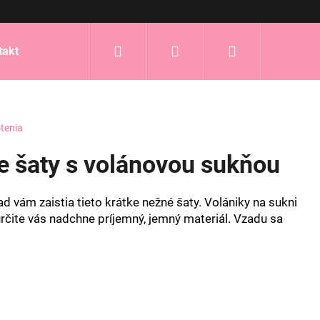
Hľadať
Prihlásenie
Nákupný
takt
košík
tenia
e šaty s volánovou sukňou
d vám zaistia tieto krátke nežné šaty. Volániky na sukni
čite vás nadchne príjemný, jemný materiál. Vzadu sa