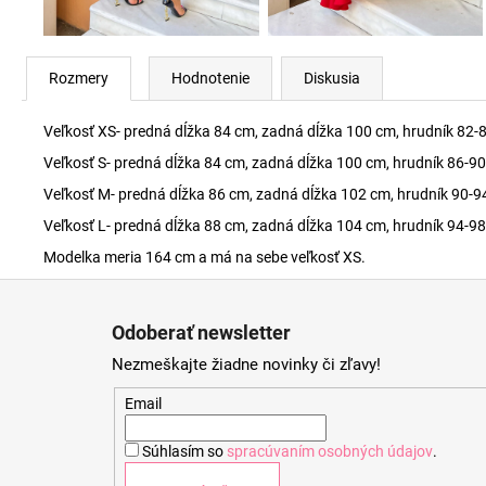
Rozmery
Hodnotenie
Diskusia
Veľkosť XS- predná dĺžka 84 cm, zadná dĺžka 100 cm, hrudník 82-
Veľkosť S- predná dĺžka 84 cm, zadná dĺžka 100 cm, hrudník 86-9
Veľkosť M- predná dĺžka 86 cm, zadná dĺžka 102 cm, hrudník 90-9
Veľkosť L- predná dĺžka 88 cm, zadná dĺžka 104 cm, hrudník 94-9
Modelka meria 164 cm a má na sebe veľkosť XS.
Z
á
Odoberať newsletter
p
Nezmeškajte žiadne novinky či zľavy!
ä
t
Email
i
Súhlasím so
spracúvaním osobných údajov
.
e