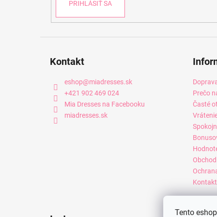
PRIHLÁSIŤ SA
Kontakt
Infor
eshop
@
miadresses.sk
Doprava
+421 902 469 024
Prečo n
Mia Dresses na Facebooku
Časté o
miadresses.sk
Vráteni
Spokojn
Bonuso
Hodnot
Obchod
Ochrana
Kontakt
Tento eshop 