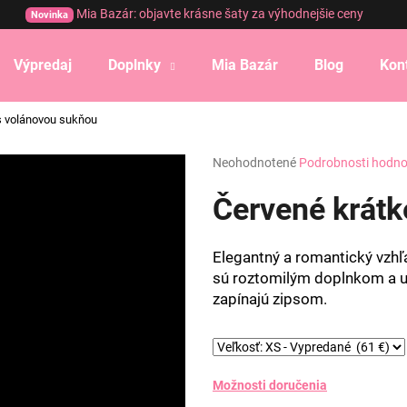
Mia Bazár: objavte krásne šaty za výhodnejšie ceny
Novinka
Výpredaj
Doplnky
Mia Bazár
Blog
Kon
Čo potrebujete nájsť?
s volánovou sukňou
Priemerné
Neohodnotené
Podrobnosti hodno
HĽADAŤ
hodnotenie
produktu
Červené krátk
je
0,0
Odporúčame
z
Elegantný a romantický vzhľa
5
sú roztomilým doplnkom a ur
hviezdičiek.
zapínajú zipsom.
Možnosti doručenia