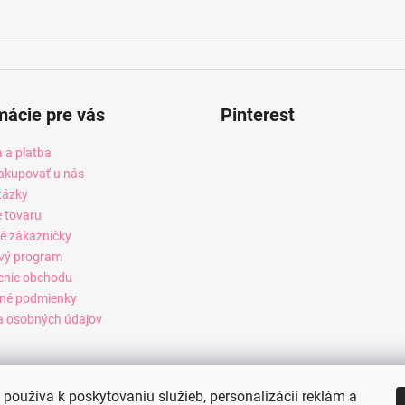
mácie pre vás
Pinterest
 a platba
akupovať u nás
tázky
e tovaru
é zákazníčky
vý program
enie obchodu
né podmienky
 osobných údajov
používa k poskytovaniu služieb, personalizácii reklám a