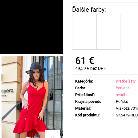
61 €
49,59 € bez DPH
Jednotková
cena:
Kategória
:
Krátke šaty
Farba
:
červená
Príležitosť
:
svadba
Krajina pôvodu
:
Poľsko
Materiál
:
Viskóza 70%
Kód produktu
:
SK5472-RED
+1