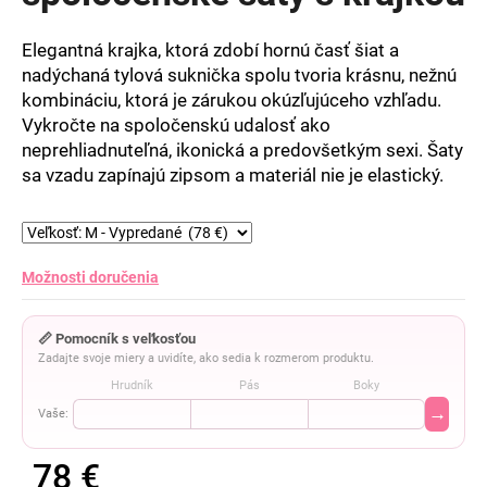
5
hviezdičiek.
Elegantná krajka, ktorá zdobí hornú časť šiat a
nadýchaná tylová suknička spolu tvoria krásnu, nežnú
kombináciu, ktorá je zárukou okúzľujúceho vzhľadu.
Vykročte na spoločenskú udalosť ako
neprehliadnuteľná, ikonická a predovšetkým sexi. Šaty
sa vzadu zapínajú zipsom a materiál nie je elastický.
Možnosti doručenia
📏 Pomocník s veľkosťou
Zadajte svoje miery a uvidíte, ako sedia k rozmerom produktu.
Hrudník
Pás
Boky
→
Vaše:
78 €