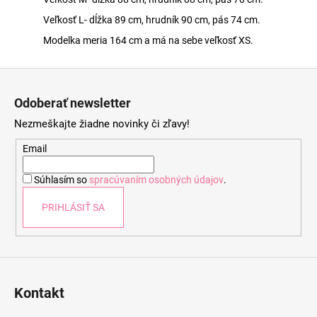
Veľkosť L- dĺžka 89 cm, hrudník 90 cm, pás 74 cm.
Modelka meria 164 cm a má na sebe veľkosť XS.
Z
á
Odoberať newsletter
p
Nezmeškajte žiadne novinky či zľavy!
ä
t
Email
i
Súhlasím so
spracúvaním osobných údajov
.
e
PRIHLÁSIŤ SA
Kontakt