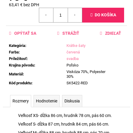
63,41 € bez DPH
Jednotková
DO KOŠÍKA
cena:
OPÝTAŤ SA
STRÁŽIŤ
ZDIEĽAŤ
Kategória
:
Krátke šaty
Farba
:
červená
Príležitosť
:
svadba
Krajina pôvodu
:
Poľsko
Viskóza 70%, Polyester
Materiál
:
30%
Kód produktu
:
SK5422-RED
Rozmery
Hodnotenie
Diskusia
Veľkosť XS- dĺžka 86 cm, hrudník 78 cm, pás 60 cm.
Veľkosť S- dĺžka 87 cm, hrudník 84 cm, pás 66 cm.
Veľkosť M- dĺžka 88 cm, hrudník 88 cm, pás 70 cm.