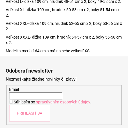
Veľkosť L- dĺžka 109 cm, hrudník 48-51 cm x 2, boky 49-52 cm x 2.
Veľkosť XL- dĺžka 109 cm, hrudník 50-53 cm x 2, boky 51-54 cm x
2.
Veľkosť XXL- dĺžka 109 cm, hrudník 52-55 cm x 2, boky 53-56 cm x
2.
Veľkosť XXXL- dĺžka 109 cm, hrudník 54-57 cm x 2, boky 55-58 cm
x 2.
Modelka meria 164 cm a má na sebe veľkosť XS.
Z
á
Odoberať newsletter
p
Nezmeškajte žiadne novinky či zľavy!
ä
t
Email
i
Súhlasím so
spracúvaním osobných údajov
.
e
PRIHLÁSIŤ SA