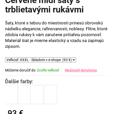
je
0,0
trblietavými rukávmi
z
5
hviezdičiek.
Šaty, ktoré s tebou do miestnosti prinesú obrovskú
nádielku elegancie, rafinovanosti, noblesy. Flitre, ktoré
zdobia rukávy k vám zaručene pritiahnu pozornosť.
Materiál šiat je mierne elastický a vzadu sa zapínajú
zipsom.
Môžeme doručiť do:
Zvoľte veľkosť
Možnosti doručenia
93 €