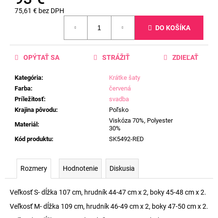
75,61 € bez DPH
Jednotková
DO KOŠÍKA
cena:
OPÝTAŤ SA
STRÁŽIŤ
ZDIEĽAŤ
Kategória
:
Krátke šaty
Farba
:
červená
Príležitosť
:
svadba
Krajina pôvodu
:
Poľsko
Viskóza 70%, Polyester
Materiál
:
30%
Kód produktu
:
SK5492-RED
Rozmery
Hodnotenie
Diskusia
Veľkosť S- dĺžka 107 cm, hrudník 44-47 cm x 2, boky 45-48 cm x 2.
Veľkosť M- dĺžka 109 cm, hrudník 46-49 cm x 2, boky 47-50 cm x 2.