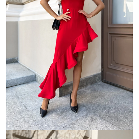
č
a
m
e