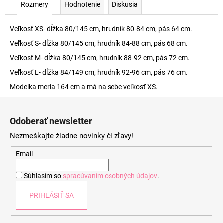
Rozmery
Hodnotenie
Diskusia
Veľkosť XS- dĺžka 80/145 cm, hrudník 80-84 cm, pás 64 cm.
Veľkosť S- dĺžka 80/145 cm, hrudník 84-88 cm, pás 68 cm.
Veľkosť M- dĺžka 80/145 cm, hrudník 88-92 cm, pás 72 cm.
Veľkosť L- dĺžka 84/149 cm, hrudník 92-96 cm, pás 76 cm.
Modelka meria 164 cm a má na sebe veľkosť XS.
Z
á
Odoberať newsletter
p
Nezmeškajte žiadne novinky či zľavy!
ä
t
Email
i
Súhlasím so
spracúvaním osobných údajov
.
e
PRIHLÁSIŤ SA