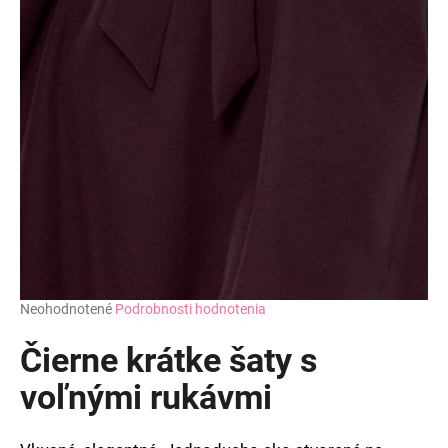
Priemerné
Neohodnotené
Podrobnosti hodnotenia
hodnotenie
produktu
Čierne krátke šaty s
je
0,0
voľnými rukávmi
z
5
hviezdičiek.