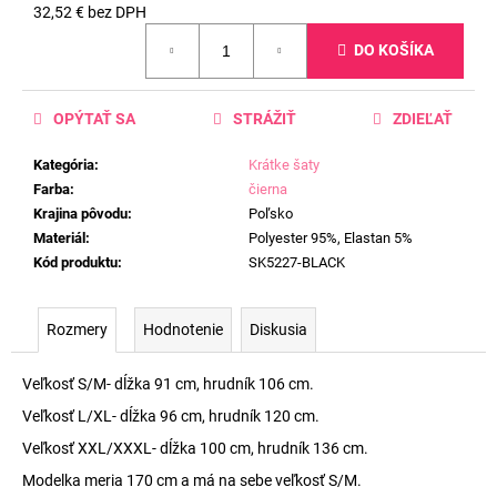
32,52 € bez DPH
Jednotková
DO KOŠÍKA
cena:
OPÝTAŤ SA
STRÁŽIŤ
ZDIEĽAŤ
Kategória
:
Krátke šaty
Farba
:
čierna
Krajina pôvodu
:
Poľsko
Materiál
:
Polyester 95%, Elastan 5%
Kód produktu
:
SK5227-BLACK
Rozmery
Hodnotenie
Diskusia
Veľkosť S/M- dĺžka 91 cm, hrudník 106 cm.
Veľkosť L/XL- dĺžka 96 cm, hrudník 120 cm.
Veľkosť XXL/XXXL- dĺžka 100 cm, hrudník 136 cm.
Modelka meria 170 cm a má na sebe veľkosť S/M.