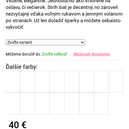
Vkusné, elegantné. Jednoducho ako stvorené na
oslavu, či večierok. Strih šiat je decentný, no zároveň
nezvyčajný vďaka voľným rukávom a jemným volánom
po stranách. Už len doladiť šperky a môžete sebaisto
vykročiť.
Môžeme doručiť do:
Zvoľte veľkosť
Možnosti doručenia
40 €