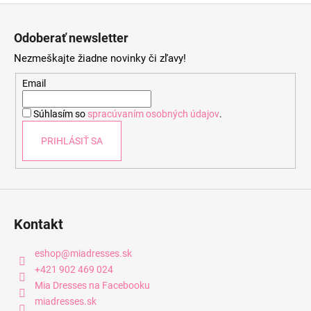
Z
á
Odoberať newsletter
p
Nezmeškajte žiadne novinky či zľavy!
ä
t
Email
i
Súhlasím so
spracúvaním osobných údajov
.
e
PRIHLÁSIŤ SA
Kontakt
eshop
@
miadresses.sk
+421 902 469 024
Mia Dresses na Facebooku
miadresses.sk