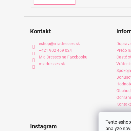
Kontakt
Infor
eshop
@
miadresses.sk
Doprava
+421 902 469 024
Prečo n
Mia Dresses na Facebooku
Časté o
miadresses.sk
Vráteni
Spokojn
Bonuso
Hodnot
Obchod
Ochrana
Kontakt
Tento eshop 
Instagram
analýze náv