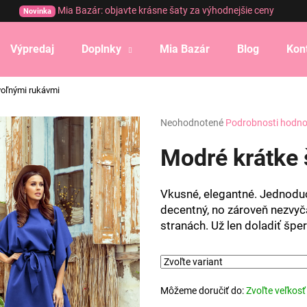
Mia Bazár: objavte krásne šaty za výhodnejšie ceny
Novinka
Výpredaj
Doplnky
Mia Bazár
Blog
Kon
Čo potrebujete nájsť?
voľnými rukávmi
Priemerné
Neohodnotené
Podrobnosti hodno
HĽADAŤ
hodnotenie
produktu
Modré krátke 
je
0,0
Odporúčame
z
Vkusné, elegantné. Jednoduch
5
decentný, no zároveň nezvy
hviezdičiek.
stranách. Už len doladiť špe
Môžeme doručiť do:
Zvoľte veľkosť