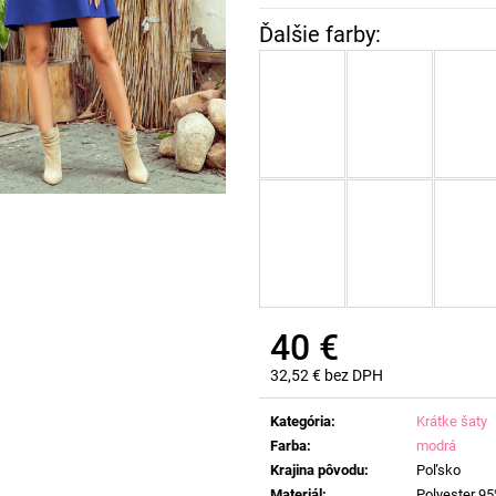
40 €
32,52 € bez DPH
Jednotková
cena:
Kategória
:
Krátke šaty
Farba
:
modrá
Krajina pôvodu
:
Poľsko
Materiál
:
Polyester 95