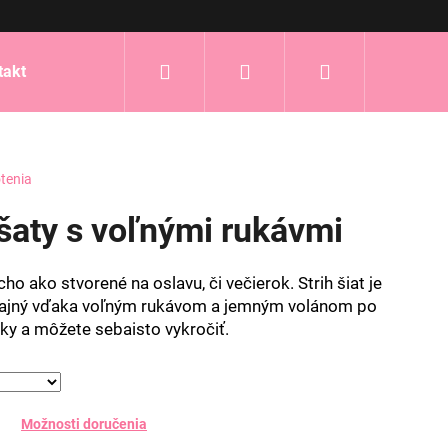
Hľadať
Prihlásenie
Nákupný
takt
košík
tenia
šaty s voľnými rukávmi
o ako stvorené na oslavu, či večierok. Strih šiat je
čajný vďaka voľným rukávom a jemným volánom po
rky a môžete sebaisto vykročiť.
Možnosti doručenia