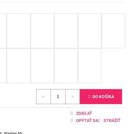
DO KOŠÍKA
ZDIEĽAŤ
OPÝTAŤ SA
STRÁŽIŤ
%, Elastan 5%