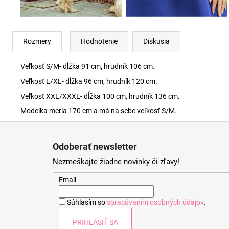
Rozmery
Hodnotenie
Diskusia
Veľkosť S/M- dĺžka 91 cm, hrudník 106 cm.
Veľkosť L/XL- dĺžka 96 cm, hrudník 120 cm.
Veľkosť XXL/XXXL- dĺžka 100 cm, hrudník 136 cm.
Modelka meria 170 cm a má na sebe veľkosť S/M.
Z
á
Odoberať newsletter
p
Nezmeškajte žiadne novinky či zľavy!
ä
t
Email
i
Súhlasím so
spracúvaním osobných údajov
.
e
PRIHLÁSIŤ SA