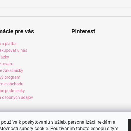
mácie pre vás
Pinterest
 a platba
akupovať u nás
tázky
e tovaru
é zákazníčky
vý program
enie obchodu
né podmienky
 osobných údajov
používa k poskytovaniu služieb, personalizácii reklám a
števnosti súbory cookie. Používaním tohoto eshopu s tým