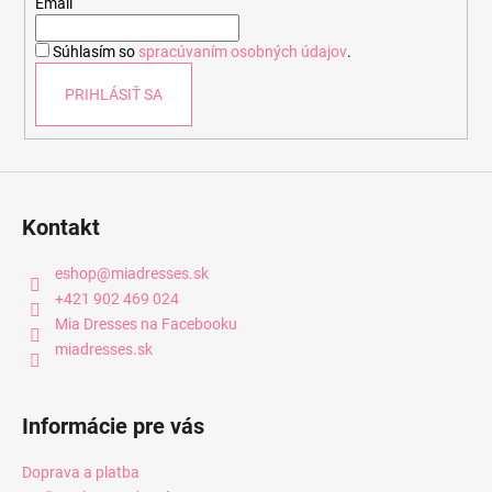
t
Email
i
Súhlasím so
spracúvaním osobných údajov
.
e
PRIHLÁSIŤ SA
Kontakt
eshop
@
miadresses.sk
+421 902 469 024
Mia Dresses na Facebooku
miadresses.sk
Informácie pre vás
Doprava a platba