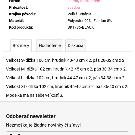
Farba
:
čierna
,
viacfarebné
Príležitosť
:
svadba
Krajina pôvodu
:
Veľká Británia
Materiál
:
Polyester 92%, Elastan 8%
Kód produktu
:
SK1736-BLACK
Rozmery
Hodnotenie
Diskusia
Veľkosť S- dĺžka 100 cm, hrudník 40-43 cm x 2, pás 28-32 cm x 2.
Veľkosť M- dĺžka 102 cm, hrudník 42-45 cm x 2, pás 30-34 cm x 2.
Veľkosť L- dĺžka 102 cm, hrudník 44-47 cm x 2, pás 34-38 cm x 2.
Veľkosť XL- dĺžka 102 cm, hrudník 46-49 cm x 2, pás 36-40 cm x 2.
Modelka má na sebe veľkosť S.
Z
á
Odoberať newsletter
p
Nezmeškajte žiadne novinky či zľavy!
ä