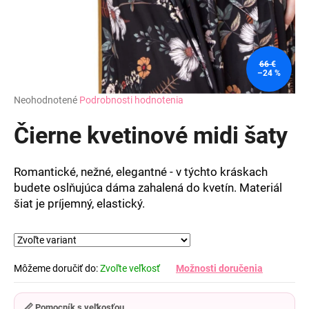
66 €
–24 %
Priemerné
Neohodnotené
Podrobnosti hodnotenia
hodnotenie
produktu
Čierne kvetinové midi šaty
je
0,0
z
Romantické, nežné, elegantné - v týchto kráskach
5
budete oslňujúca dáma zahalená do kvetín. Materiál
hviezdičiek.
šiat je príjemný, elastický.
Môžeme doručiť do:
Zvoľte veľkosť
Možnosti doručenia
📏 Pomocník s veľkosťou