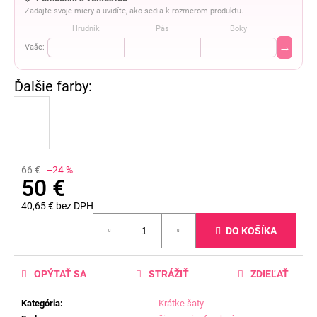
Zadajte svoje miery a uvidíte, ako sedia k rozmerom produktu.
Hrudník
Pás
Boky
→
Vaše:
66 €
–24 %
50 €
40,65 € bez DPH
Jednotková
DO KOŠÍKA
cena:
OPÝTAŤ SA
STRÁŽIŤ
ZDIEĽAŤ
Kategória
:
Krátke šaty