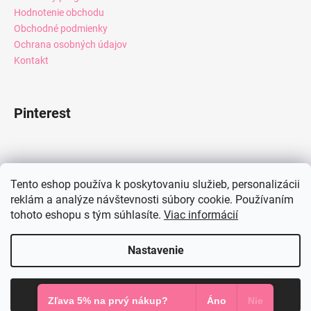
Hodnotenie obchodu
Obchodné podmienky
Ochrana osobných údajov
Kontakt
Pinterest
Facebook
Tento eshop používa k poskytovaniu služieb, personalizácii
reklám a analýze návštevnosti súbory cookie. Používaním
tohoto eshopu s tým súhlasíte.
Viac informácií
Instagram
Nastavenie
Vytvoril Shoptet
Súhlasím
Copyright 2026
Mia Dresses
. Všetky práva vyhradené.
Zľava 5% na prvý nákup?
Áno
Nie