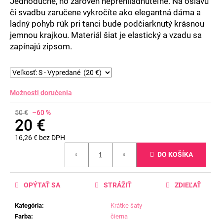
Jednoduché, no zároveň neprehliadnuteľné. Na oslavu
či svadbu zaručene vykročíte ako elegantná dáma a
ladný pohyb rúk pri tanci bude podčiarknutý krásnou
jemnou krajkou. Materiál šiat je elastický a vzadu sa
zapínajú zipsom.
Možnosti doručenia
50 €
–60 %
20 €
16,26 € bez DPH
Jednotková
DO KOŠÍKA
cena:
OPÝTAŤ SA
STRÁŽIŤ
ZDIEĽAŤ
Kategória
:
Krátke šaty
Farba
:
čierna