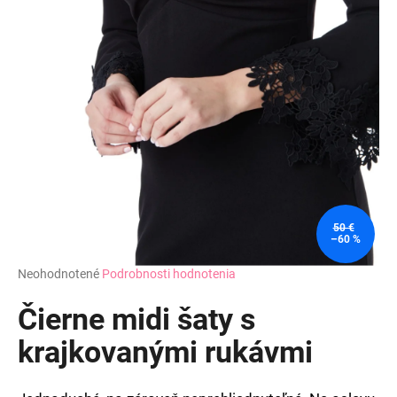
50 €
–60 %
Priemerné
Neohodnotené
Podrobnosti hodnotenia
hodnotenie
produktu
Čierne midi šaty s
je
0,0
krajkovanými rukávmi
z
5
hviezdičiek.