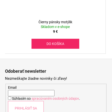
Čierny pánsky motýlik
Skladom v e-shope
9 €
DO KOŠÍKA
Z
á
Odoberať newsletter
p
Nezmeškajte žiadne novinky či zľavy!
ä
t
Email
i
Súhlasím so
spracúvaním osobných údajov
.
e
PRIHLÁSIŤ SA