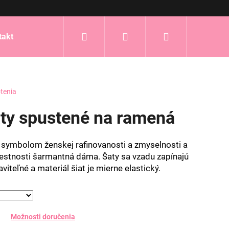
Hľadať
Prihlásenie
Nákupný
takt
košík
tenia
aty spustené na ramená
 symbolom ženskej rafinovanosti a zmyselnosti a
iestnosti šarmantná dáma. Šaty sa vzadu zapínajú
iteľné a materiál šiat je mierne elastický.
Možnosti doručenia