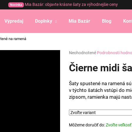
Mia Bazár: objavte krásne šaty za výhodnejšie ceny
Novinka
Výpredaj
Doplnky
Mia Bazár
Blog
Kon
Čo potrebujete nájsť?
stené na ramená
Priemerné
Neohodnotené
Podrobnosti hodno
HĽADAŤ
hodnotenie
produktu
Čierne midi š
je
0,0
Odporúčame
z
Šaty spustené na ramená sú
5
v týchto šatách vstúpi do m
hviezdičiek.
zipsom, ramienka majú nastav
Môžeme doručiť do:
Zvoľte veľkosť