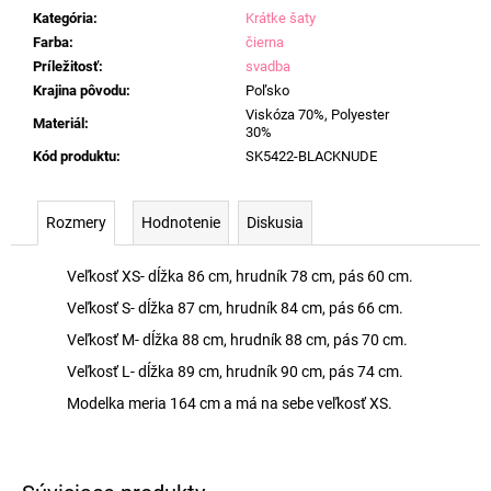
Kategória
:
Krátke šaty
Farba
:
čierna
Príležitosť
:
svadba
Krajina pôvodu
:
Poľsko
Viskóza 70%, Polyester
Materiál
:
30%
Kód produktu
:
SK5422-BLACKNUDE
Rozmery
Hodnotenie
Diskusia
Veľkosť XS- dĺžka 86 cm, hrudník 78 cm, pás 60 cm.
Veľkosť S- dĺžka 87 cm, hrudník 84 cm, pás 66 cm.
Veľkosť M- dĺžka 88 cm, hrudník 88 cm, pás 70 cm.
Veľkosť L- dĺžka 89 cm, hrudník 90 cm, pás 74 cm.
Modelka meria 164 cm a má na sebe veľkosť XS.