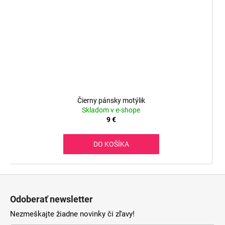
Čierny pánsky motýlik
Skladom v e-shope
9 €
DO KOŠÍKA
Z
á
Odoberať newsletter
p
Nezmeškajte žiadne novinky či zľavy!
ä