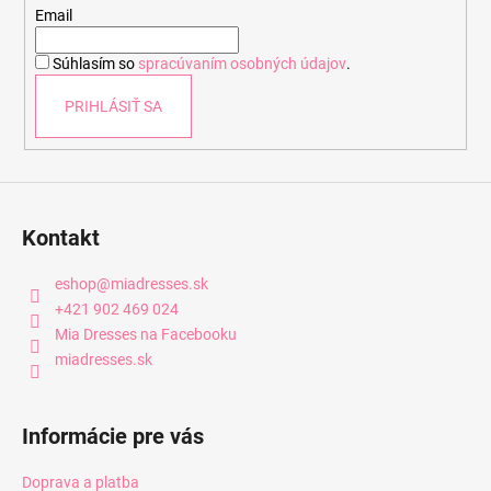
t
Email
i
Súhlasím so
spracúvaním osobných údajov
.
e
PRIHLÁSIŤ SA
Kontakt
eshop
@
miadresses.sk
+421 902 469 024
Mia Dresses na Facebooku
miadresses.sk
Informácie pre vás
Doprava a platba