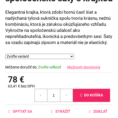
5
hviezdičiek.
Elegantná krajka, ktorá zdobí hornú časť šiat a
nadýchaná tylová suknička spolu tvoria krásnu, nežnú
kombináciu, ktorá je zárukou okúzľujúceho vzhľadu.
Vykročte na spoločenskú udalosť ako
neprehliadnuteľná, ikonická a predovšetkým sexi. Šaty
sa vzadu zapínajú zipsom a materiál nie je elastický.
Môžeme doručiť do:
Zvoľte veľkosť
Možnosti doručenia
78 €
63,41 € bez DPH
Jednotková
DO KOŠÍKA
cena:
OPÝTAŤ SA
STRÁŽIŤ
ZDIEĽAŤ