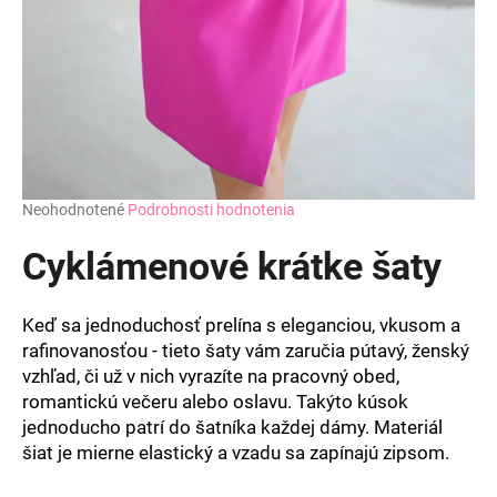
Priemerné
Neohodnotené
Podrobnosti hodnotenia
hodnotenie
produktu
Cyklámenové krátke šaty
je
0,0
z
Keď sa jednoduchosť prelína s eleganciou, vkusom a
5
rafinovanosťou - tieto šaty vám zaručia pútavý, ženský
hviezdičiek.
vzhľad, či už v nich vyrazíte na pracovný obed,
romantickú večeru alebo oslavu. Takýto kúsok
jednoducho patrí do šatníka každej dámy. Materiál
šiat je mierne elastický a vzadu sa zapínajú zipsom.