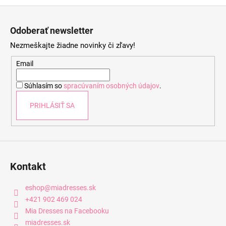
Z
á
Odoberať newsletter
p
Nezmeškajte žiadne novinky či zľavy!
ä
t
Email
i
Súhlasím so
spracúvaním osobných údajov
.
e
PRIHLÁSIŤ SA
Kontakt
eshop
@
miadresses.sk
+421 902 469 024
Mia Dresses na Facebooku
miadresses.sk