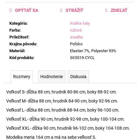
OPÝTAŤ SA
STRÁŽIŤ
ZDIEĽAŤ
Kategória
:
Krátke šaty
Farba
:
ružová
Príležitosť
:
svadba
Krajina pôvodu
:
Poľsko
Materiál
:
Elastan 7%, Polyester 93%
Kód produktu
:
SK5519-CYCL
Rozmery
Hodnotenie
Diskusia
Veľkosť S- dĺžka 88 cm, hrudník 80-86 cm, boky 88-92 cm.
Veľkosť M- dĺžka 88 cm, hrudník 84-90 cm, boky 92-96 cm.
Veľkosť L- dĺžka 88 cm, hrudník 88-94 cm, boky 96-100 cm.
Veľkosť XL- dĺžka 90 cm, hrudník 92-98 cm, boky 100-104 cm.
Veľkosť XXL- dĺžka 90 cm, hrudník 96-102 cm, boky 104-108 cm.
Modelka meria 164 cm a má na sebe veľkosť S.