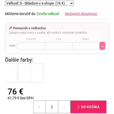
Môžeme doručiť do:
Zvoľte veľkosť
Možnosti doručenia
📏 Pomocník s veľkosťou
Zadajte svoje miery a uvidíte, ako sedia k rozmerom produktu.
Hrudník
Pás
Boky
→
Vaše:
76 €
61,79 € bez DPH
Jednotková
DO KOŠÍKA
cena: