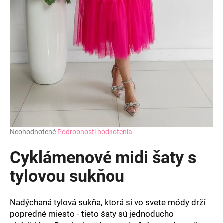
á
j
s
ť
?
HĽADAŤ
Priemerné
Neohodnotené
Podrobnosti hodnotenia
hodnotenie
produktu
Cyklámenové midi šaty s
O
je
d
0,0
tylovou sukňou
z
p
5
o
hviezdičiek.
r
Nadýchaná tylová sukňa, ktorá si vo svete módy drží
ú
popredné miesto - tieto šaty sú jednoducho