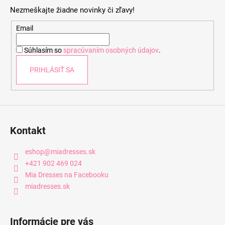
p
Nezmeškajte žiadne novinky či zľavy!
ä
t
Email
i
Súhlasím so
spracúvaním osobných údajov
.
e
PRIHLÁSIŤ SA
Kontakt
eshop
@
miadresses.sk
+421 902 469 024
Mia Dresses na Facebooku
miadresses.sk
Informácie pre vás