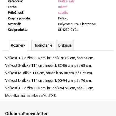
Kategória
:
Krátke šaty
Farba
:
ružová
Príležitosť
:
svadba
Krajina pôvodu
:
Poľsko
Materiál
:
Polyester 95%, Elastan 5%
Kód produktu
:
SK4230-CYCL
Rozmery
Hodnotenie
Diskusia
Veľkosť XS- dĺžka 114 cm, hrudník 78-82 cm, pás 64 cm.
Veľkosť S- dĺžka 114 cm, hrudník 82-86 cm, pás 68 cm.
Veľkosť M- dĺžka 114 cm, hrudník 86-90 cm, pás 72 cm.
Veľkosť L- dĺžka 114 cm, hrudník 90-94 cm, pás 76 cm.
Veľkosť XL- dĺžka 114 cm, hrudník 94-98 cm, pás 80 cm.
Modelka má na sebe veľkosť XS.
Z
á
Odoberať newsletter