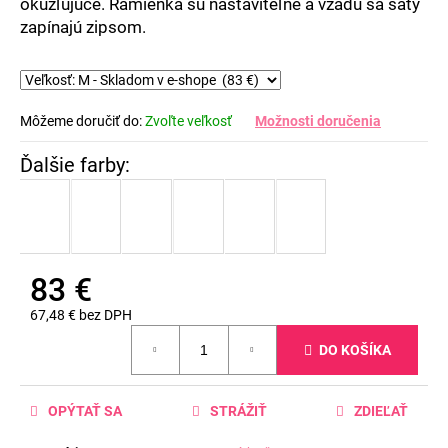
č
okúzľujúce. Ramienka sú nastaviteľné a vzadu sa šaty
a
zapínajú zipsom.
m
e
Môžeme doručiť do:
Zvoľte veľkosť
Možnosti doručenia
83 €
67,48 € bez DPH
Jednotková
DO KOŠÍKA
cena:
OPÝTAŤ SA
STRÁŽIŤ
ZDIEĽAŤ