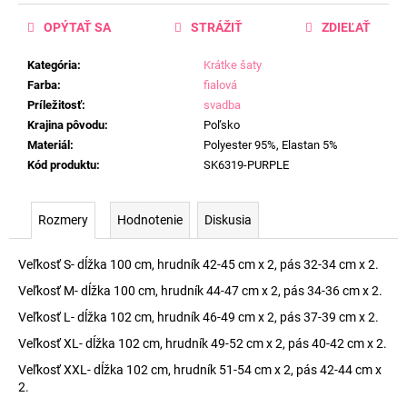
OPÝTAŤ SA
STRÁŽIŤ
ZDIEĽAŤ
Kategória
:
Krátke šaty
Farba
:
fialová
Príležitosť
:
svadba
Krajina pôvodu
:
Poľsko
Materiál
:
Polyester 95%, Elastan 5%
Kód produktu
:
SK6319-PURPLE
Rozmery
Hodnotenie
Diskusia
Veľkosť S- dĺžka 100 cm, hrudník 42-45 cm x 2, pás 32-34 cm x 2.
Veľkosť M- dĺžka 100 cm, hrudník 44-47 cm x 2, pás 34-36 cm x 2.
Veľkosť L- dĺžka 102 cm, hrudník 46-49 cm x 2, pás 37-39 cm x 2.
Veľkosť XL- dĺžka 102 cm, hrudník 49-52 cm x 2, pás 40-42 cm x 2.
Veľkosť XXL- dĺžka 102 cm, hrudník 51-54 cm x 2, pás 42-44 cm x
2.