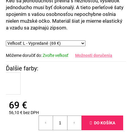
Keď sa jednoduchosť prelína s nežnosťou, výsledok
jednoducho musí byť dokonalý. A tieto perleťové šaty
spojením s vašou osobnosťou nepochybne oslnia
nielen mužské očko. Materiál šiat je mierne elastický
a vzadu sa zapínajú zipsom.
Môžeme doručiť do:
Zvoľte veľkosť
Možnosti doručenia
69 €
56,10 € bez DPH
Jednotková
DO KOŠÍKA
cena: