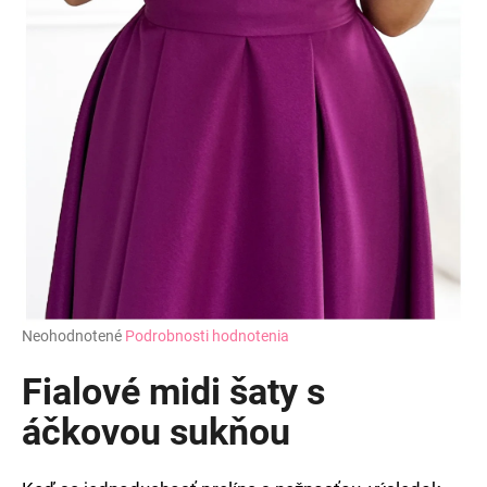
Priemerné
Neohodnotené
Podrobnosti hodnotenia
hodnotenie
produktu
Fialové midi šaty s
je
0,0
áčkovou sukňou
z
5
hviezdičiek.