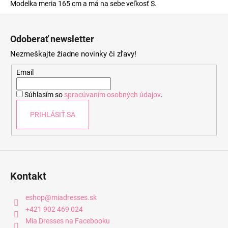
Modelka meria 165 cm a má na sebe veľkosť S.
Z
á
Odoberať newsletter
p
Nezmeškajte žiadne novinky či zľavy!
ä
t
Email
i
Súhlasím so
spracúvaním osobných údajov
.
e
PRIHLÁSIŤ SA
Kontakt
eshop
@
miadresses.sk
+421 902 469 024
Mia Dresses na Facebooku