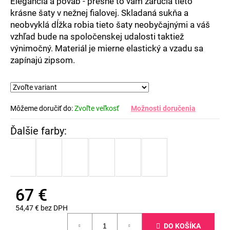
Elegancia a pôvab - presne to vám zaručia tieto
krásne šaty v nežnej fialovej. Skladaná sukňa a
neobvyklá dĺžka robia tieto šaty neobyčajnými a váš
vzhľad bude na spoločenskej udalosti taktiež
výnimočný. Materiál je mierne elastický a vzadu sa
zapínajú zipsom.
Môžeme doručiť do:
Zvoľte veľkosť
Možnosti doručenia
67 €
54,47 € bez DPH
Jednotková
DO KOŠÍKA
cena: