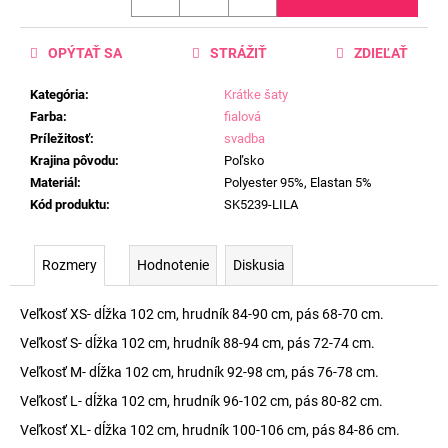
OPÝTAŤ SA
STRÁŽIŤ
ZDIEĽAŤ
Kategória
:
Krátke šaty
Farba
:
fialová
Príležitosť
:
svadba
Krajina pôvodu
:
Poľsko
Materiál
:
Polyester 95%, Elastan 5%
Kód produktu
:
SK5239-LILA
Rozmery
Hodnotenie
Diskusia
Veľkosť XS- dĺžka 102 cm, hrudník 84-90 cm, pás 68-70 cm.
Veľkosť S- dĺžka 102 cm, hrudník 88-94 cm, pás 72-74 cm.
Veľkosť M- dĺžka 102 cm, hrudník 92-98 cm, pás 76-78 cm.
Veľkosť L- dĺžka 102 cm, hrudník 96-102 cm, pás 80-82 cm.
Veľkosť XL- dĺžka 102 cm, hrudník 100-106 cm, pás 84-86 cm.