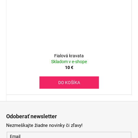
Fialová kravata
Skladom v e-shope
10 €
DO KOŠÍKA
Z
á
Odoberať newsletter
p
Nezmeškajte žiadne novinky či zľavy!
ä
t
Email