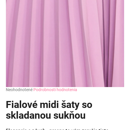
Priemerné
Neohodnotené
Podrobnosti hodnotenia
hodnotenie
produktu
Fialové midi šaty so
je
0,0
skladanou sukňou
z
5
hviezdičiek.