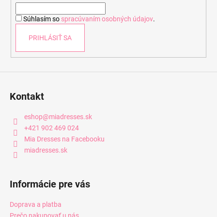
i
Súhlasím so
spracúvaním osobných údajov
.
e
PRIHLÁSIŤ SA
Kontakt
eshop
@
miadresses.sk
+421 902 469 024
Mia Dresses na Facebooku
miadresses.sk
Informácie pre vás
Doprava a platba
Prečo nakupovať u nás