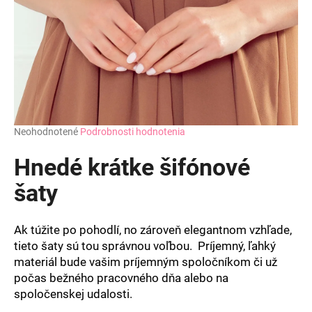
Priemerné
Neohodnotené
Podrobnosti hodnotenia
hodnotenie
produktu
Hnedé krátke šifónové
je
0,0
šaty
z
5
hviezdičiek.
Ak túžite po pohodlí, no zároveň elegantnom vzhľade,
tieto šaty sú tou správnou voľbou. Príjemný, ľahký
materiál bude vašim príjemným spoločníkom či už
počas bežného pracovného dňa alebo na
spoločenskej udalosti.