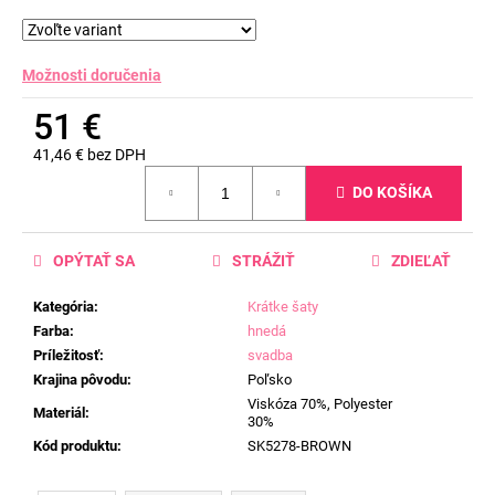
Možnosti doručenia
51 €
41,46 € bez DPH
Jednotková
DO KOŠÍKA
cena:
OPÝTAŤ SA
STRÁŽIŤ
ZDIEĽAŤ
Kategória
:
Krátke šaty
Farba
:
hnedá
Príležitosť
:
svadba
Krajina pôvodu
:
Poľsko
Viskóza 70%, Polyester
Materiál
:
30%
Kód produktu
:
SK5278-BROWN