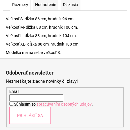
Rozmery
Hodnotenie
Diskusia
Veľkosť S- dĺžka 86 cm, hrudník 96 cm.
Veľkosť M- dĺžka 88 cm, hrudník 100 cm.
Veľkosť L- dĺžka 88 cm, hrudník 104 cm.
Veľkosť XL- dĺžka 88 cm, hrudník 108 cm.
Modelka má na sebe veľkosť S.
Z
á
Odoberať newsletter
p
Nezmeškajte žiadne novinky či zľavy!
ä
t
Email
i
Súhlasím so
spracúvaním osobných údajov
.
e
PRIHLÁSIŤ SA