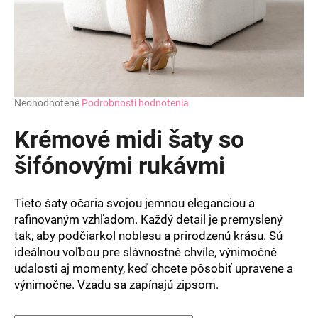
Priemerné
Neohodnotené
Podrobnosti hodnotenia
hodnotenie
produktu
Krémové midi šaty so
je
0,0
šifónovými rukávmi
z
5
hviezdičiek.
Tieto šaty očaria svojou jemnou eleganciou a
rafinovaným vzhľadom. Každý detail je premyslený
tak, aby podčiarkol noblesu a prirodzenú krásu. Sú
ideálnou voľbou pre slávnostné chvíle, výnimočné
udalosti aj momenty, keď chcete pôsobiť upravene a
výnimočne. Vzadu sa zapínajú zipsom.