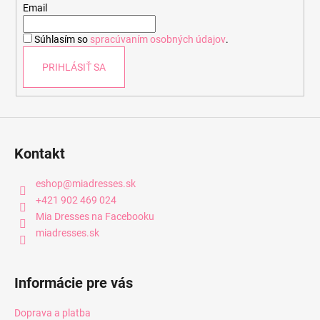
t
Email
i
Súhlasím so
spracúvaním osobných údajov
.
e
PRIHLÁSIŤ SA
Kontakt
eshop
@
miadresses.sk
+421 902 469 024
Mia Dresses na Facebooku
miadresses.sk
Informácie pre vás
Doprava a platba