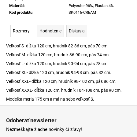
Materiál
:
Polyester 96%, Elastan 4%
Kód produktu
:
SK0116-CREAM
Rozmery
Hodnotenie
Diskusia
Veľkosť S- dĺžka 120 cm, hrudník 82-86 cm, pás 70 cm.
Veľkosť M- dĺžka 120 cm, hrudník 86-90 cm, pás 74 cm.
Veľkosť L- dĺžka 120 cm, hrudník 90-94 cm, pás 78 cm.
Veľkosť XL- dĺžka 120 cm, hrudník 94-98 cm, pás 82 cm.
Veľkosť XXL- dĺžka 120 cm, hrudník 98-102 cm, pás 86 cm.
Veľkosť XXXL- dĺžka 120 cm, hrudník 104-108 cm, pás 90 cm.
Modelka meria 175 cm a má na sebe veľkosť S.
Z
á
Odoberať newsletter
p
Nezmeškajte žiadne novinky či zľavy!
ä