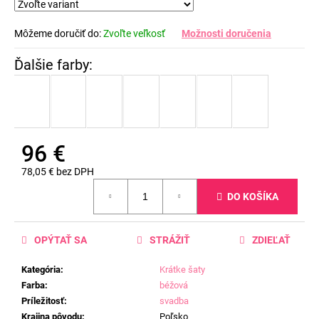
Môžeme doručiť do:
Zvoľte veľkosť
Možnosti doručenia
96 €
78,05 € bez DPH
Jednotková
DO KOŠÍKA
cena:
OPÝTAŤ SA
STRÁŽIŤ
ZDIEĽAŤ
Kategória
:
Krátke šaty
Farba
:
béžová
Príležitosť
:
svadba
Krajina pôvodu
:
Poľsko