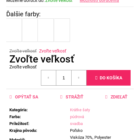
Môžeme doručiť do:
Zvoľte veľkosť
Možnosti doručenia
Zvoľte veľkosť
Zvoľte veľkosť
Zvoľte veľkosť
Zvoľte veľkosť
Jednotková
DO KOŠÍKA
cena:
OPÝTAŤ SA
STRÁŽIŤ
ZDIEĽAŤ
Kategória
:
Krátke šaty
Farba
:
púdrová
Príležitosť
:
svadba
Krajina pôvodu
:
Poľsko
Viskóza 70%, Polyester
Materiál
: