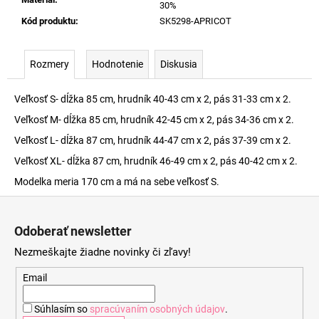
30%
Kód produktu
:
SK5298-APRICOT
Rozmery
Hodnotenie
Diskusia
Veľkosť S- dĺžka 85 cm, hrudník 40-43 cm x 2, pás 31-33 cm x 2.
Veľkosť M- dĺžka 85 cm, hrudník 42-45 cm x 2, pás 34-36 cm x 2.
Veľkosť L- dĺžka 87 cm, hrudník 44-47 cm x 2, pás 37-39 cm x 2.
Veľkosť XL- dĺžka 87 cm, hrudník 46-49 cm x 2, pás 40-42 cm x 2.
Modelka meria 170 cm a má na sebe veľkosť S.
Z
á
Odoberať newsletter
p
Nezmeškajte žiadne novinky či zľavy!
ä
t
Email
i
Súhlasím so
spracúvaním osobných údajov
.
e