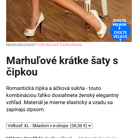
ZVOĽTE
VEĽKOS
Ť
ZVOĽTE
VEĽKOS
Ť
Priemerné
Neohodnotené
Podrobnosti hodnotenia
hodnotenie
produktu
Marhuľové krátke šaty s
je
0,0
čipkou
z
5
hviezdičiek.
Romantická čipka a áčková sukňa - touto
kombináciou ľahko dosiahnete ženský elegantný
vzhľad. Materiál je mierne elastický a vzadu sa
zapínajú zipsom.