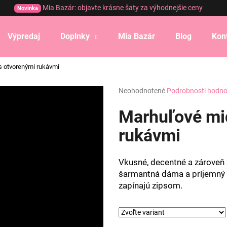
Mia Bazár: objavte krásne šaty za výhodnejšie ceny
Novinka
Výpredaj
Doplnky
Mia Bazár
Blog
Kon
Čo potrebujete nájsť?
s otvorenými rukávmi
Priemerné
Neohodnotené
Podrobnosti hodno
HĽADAŤ
hodnotenie
produktu
Marhuľové mid
je
0,0
rukávmi
Odporúčame
z
5
hviezdičiek.
Vkusné, decentné a zároveň 
šarmantná dáma a príjemný ľ
zapínajú zipsom.