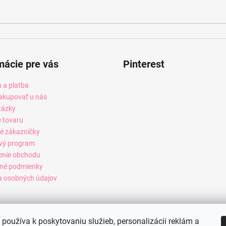
mácie pre vás
Pinterest
 a platba
akupovať u nás
tázky
e tovaru
é zákazníčky
vý program
enie obchodu
né podmienky
 osobných údajov
používa k poskytovaniu služieb, personalizácii reklám a