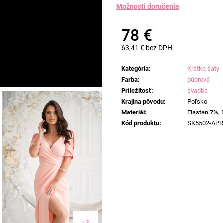
Možnosti doručenia
78 €
63,41 € bez DPH
Jednotková
cena:
Kategória
:
Krátke šaty
Farba
:
púdrová
Príležitosť
:
svadba
Krajina pôvodu
:
Poľsko
Materiál
:
Elastan 7%, 
Kód produktu
:
SK5502-AP
+3