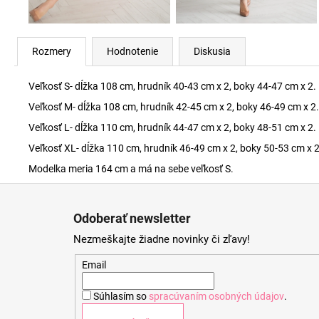
Rozmery
Hodnotenie
Diskusia
Veľkosť S- dĺžka 108 cm, hrudník 40-43 cm x 2, boky 44-47 cm x 2.
Veľkosť M- dĺžka 108 cm, hrudník 42-45 cm x 2, boky 46-49 cm x 2.
Veľkosť L- dĺžka 110 cm, hrudník 44-47 cm x 2, boky 48-51 cm x 2.
Veľkosť XL- dĺžka 110 cm, hrudník 46-49 cm x 2, boky 50-53 cm x 2
Modelka meria 164 cm a má na sebe veľkosť S.
Z
á
Odoberať newsletter
p
Nezmeškajte žiadne novinky či zľavy!
ä
t
Email
i
Súhlasím so
spracúvaním osobných údajov
.
e