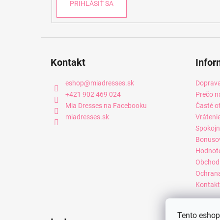
PRIHLÁSIŤ SA
Kontakt
Infor
eshop
@
miadresses.sk
Doprava
+421 902 469 024
Prečo n
Mia Dresses na Facebooku
Časté o
miadresses.sk
Vráteni
Spokojn
Bonuso
Hodnot
Obchod
Ochrana
Kontakt
Tento eshop 