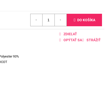
DO KOŠÍKA
ZDIEĽAŤ
OPÝTAŤ SA
STRÁŽIŤ
Polyester 93%
RICOT