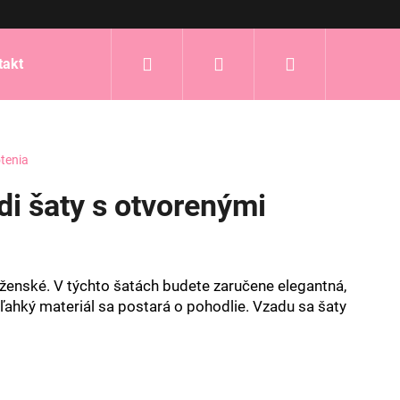
Hľadať
Prihlásenie
Nákupný
takt
košík
tenia
i šaty s otvorenými
ženské. V týchto šatách budete zaručene elegantná,
ahký materiál sa postará o pohodlie. Vzadu sa šaty