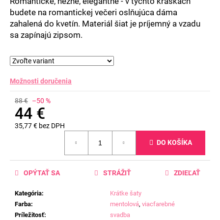
Romantické, nežné, elegantné - v týchto kráskach
budete na romantickej večeri oslňujúca dáma
zahalená do kvetín. Materiál šiat je príjemný a vzadu
sa zapínajú zipsom.
Možnosti doručenia
88 €
–50 %
44 €
35,77 € bez DPH
Jednotková
DO KOŠÍKA
cena:
OPÝTAŤ SA
STRÁŽIŤ
ZDIEĽAŤ
Kategória
:
Krátke šaty
Farba
:
mentolová
,
viacfarebné
Príležitosť
:
svadba