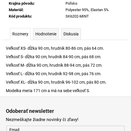
Krajina pôvodu
:
Poľsko
Materiál
:
Polyester 95%, Elastan 5%
Kód produktu
:
SK6202-MINT
Rozmery
Hodnotenie
Diskusia
Veľkosť XS- dĺžka 90 cm, hrudník 80-86 cm, pás 64 cm.
Veľkosť S- dĺžka 90 cm, hrudník 84-90 cm, pás 68 cm.
Veľkosť M- dĺžka 90 cm, hrudník 88-94 cm, pás 72 cm.
Veľkosť L- dĺžka 90 cm, hrudník 92-98 cm, pás 76 cm.
Veľkosť XL- dĺžka 90 cm, hrudník 96-102 cm, pás 80 cm.
Modelka meria 171 cm a má na sebe veľkosť S.
Z
á
Odoberať newsletter
p
Nezmeškajte žiadne novinky či zľavy!
ä
t
Email