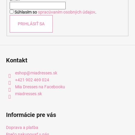
i
Súhlasím so
spracúvaním osobných údajov
.
e
PRIHLÁSIŤ SA
Kontakt
eshop
@
miadresses.sk
+421 902 469 024
Mia Dresses na Facebooku
miadresses.sk
Informácie pre vás
Doprava a platba
Prečo nakupovať u nás