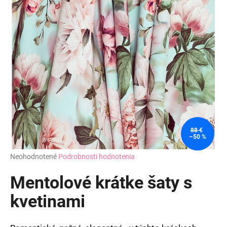
88 €
–50 %
Priemerné
Neohodnotené
Podrobnosti hodnotenia
hodnotenie
produktu
Mentolové krátke šaty s
je
0,0
kvetinami
z
5
hviezdičiek.